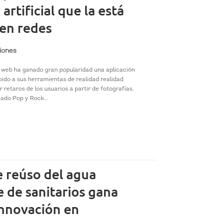
 artificial que la está
en redes
iones
la web ha ganado gran popularidad una aplicación
bido a sus herramientas de realidad realidad
 retaros de los usuarios a partir de fotografías.
zado Pop y Rock...
 reúso del agua
 de sanitarios gana
innovación en