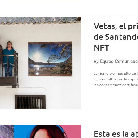
Vetas, el pr
de Santande
NFT
By
Equipo Comunicac
El municipio más alto de
de sus calles con la expo
las obras tienen certifica
Esta es la 