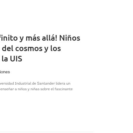
finito y más allá! Niños
del cosmos y los
 la UIS
iones
iversidad Industrial de Santander lidera un
enseñar a niños y niñas sobre el fascinante
.