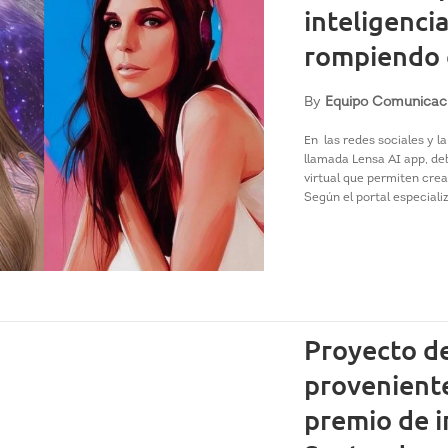
inteligencia
rompiendo 
By
Equipo Comunicac
En las redes sociales y 
llamada Lensa AI app, de
virtual que permiten crear
Según el portal especiali
Proyecto de
proveniente
premio de 