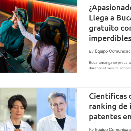
¿Apasionado
Llega a Bu
gratuito co
imperdible
By
Equipo Comunicac
Bucaramanga se prepara pa
durante el mes de septiem
Científicas
ranking de 
patentes e
By
Equipo Comunicac