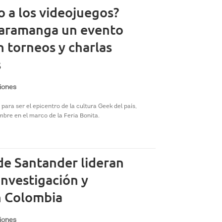
 a los videojuegos?
caramanga un evento
n torneos y charlas
s
iones
ra ser el epicentro de la cultura Geek del país,
bre en el marco de la Feria Bonita.
 de Santander lideran
investigación y
n Colombia
iones