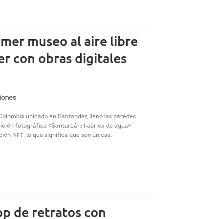
imer museo al aire libre
r con obras digitales
iones
 Colombia ubicado en Santander, llenó las paredes
sición fotográfica «Santurbán: Fabrica de agua»
ción NFT, lo que significa que son únicas.
app de retratos con