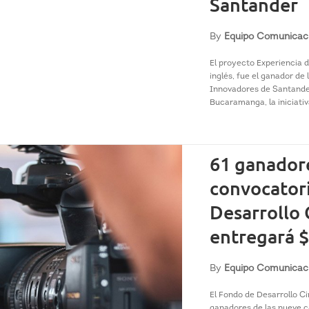
Santander
By
Equipo Comunicac
El proyecto Experiencia 
inglés, fue el ganador de
Innovadores de Santande
Bucaramanga, la iniciativa
61 ganador
convocator
Desarrollo
entregará $
By
Equipo Comunicac
El Fondo de Desarrollo C
ganadores de las nueve c