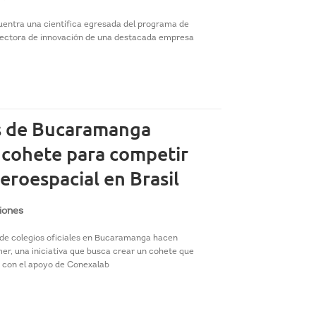
cuentra una científica egresada del programa de
irectora de innovación de una destacada empresa
s de Bucaramanga
 cohete para competir
eroespacial en Brasil
iones
 de colegios oficiales en Bucaramanga hacen
er, una iniciativa que busca crear un cohete que
 con el apoyo de Conexalab