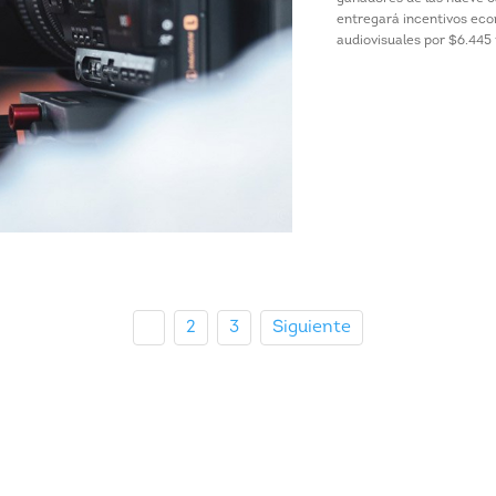
entregará incentivos eco
audiovisuales por $6.445 m
1
2
3
Siguiente