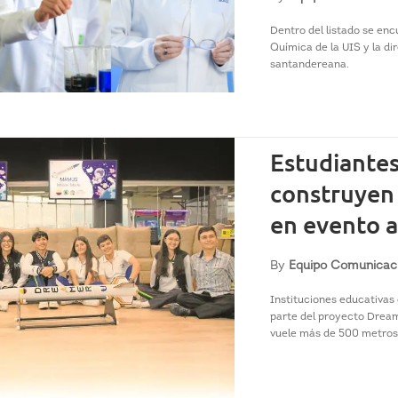
Dentro del listado se en
Química de la UIS y la d
santandereana.
Estudiante
construyen
en evento a
By
Equipo Comunicac
Instituciones educativas
parte del proyecto Dream
vuele más de 500 metros