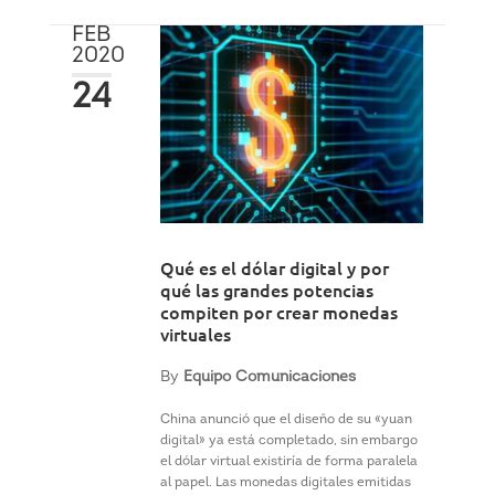
FEB
2020
24
Qué es el dólar digital y por
qué las grandes potencias
compiten por crear monedas
virtuales
By
Equipo Comunicaciones
China anunció que el diseño de su «yuan
digital» ya está completado, sin embargo
el dólar virtual existiría de forma paralela
al papel. Las monedas digitales emitidas