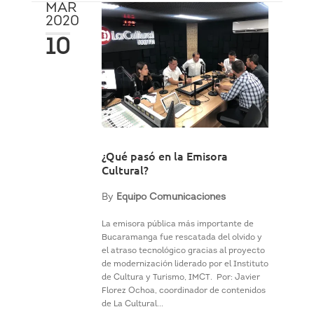
MAR
2020
10
¿Qué pasó en la Emisora
Cultural?
By
Equipo Comunicaciones
La emisora pública más importante de
Bucaramanga fue rescatada del olvido y
el atraso tecnológico gracias al proyecto
de modernización liderado por el Instituto
de Cultura y Turismo, IMCT. Por: Javier
Florez Ochoa, coordinador de contenidos
de La Cultural...