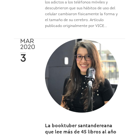
los adictos a los teléfonos móviles y
descubrieron que sus hábitos de uso del
celular cambiaron físicamente la forma y
el tamaño de su cerebro. Artículo
publicado originalmente por VICE...
MAR
2020
3
La booktuber santandereana
que lee más de 45 libros al año