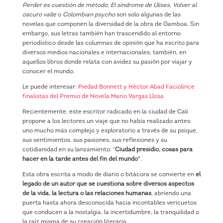
Perder es cuestión de método, El síndrome de Ulises, Volver al
oscuro valle
o
Colombian psycho
son solo algunas de las
novelas que componen la diversidad de la obra de Gamboa. Sin
embargo, sus letras también han trascendido al entorno
periodístico desde las columnas de opinión que ha escrito para
diversos medios nacionales e internacionales; también, en
aquellos libros donde relata con avidez su pasión por viajar y
conocer el mundo.
Le puede interesar:
Piedad Bonnett y Héctor Abad Faciolince
finalistas del Premio de Novela Mario Vargas Llosa
Recientemente, este escritor radicado en la ciudad de Cali
propone a los lectores un viaje que no había realizado antes:
uno mucho más complejo y exploratorio a través de su psique,
sus sentimientos, sus pasiones, sus reflexiones y su
cotidianidad en su lanzamiento: “
Ciudad presidio, cosas para
hacer en la tarde antes del fin del mundo”
.
Esta obra escrita a modo de diario o bitácora se convierte en
el
legado de un autor que se cuestiona sobre diversos aspectos
de la vida, la lectura o las relaciones humanas
, abriendo una
puerta hasta ahora desconocida hacia incontables vericuetos
que conducen a la nostalgia, la incertidumbre, la tranquilidad o
la raíz misma de su creación literaria.