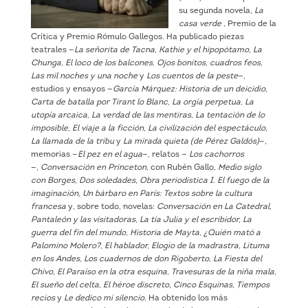
su segunda novela,
La
casa verde
, Premio de la
Crítica y Premio Rómulo Gallegos. Ha publicado piezas
teatrales —
La señorita de Tacna, Kathie y el hipopótamo, La
Chunga, El loco de los balcones, Ojos bonitos, cuadros feos,
Las mil noches y una noche
y
Los cuentos de la peste
—,
estudios y ensayos —
García Márquez: Historia de un deicidio,
Carta de batalla por Tirant lo Blanc, La orgía perpetua, La
utopía arcaica, La verdad de las mentiras, La tentación de lo
imposible, El viaje a la ficción, La civilización del espectáculo,
La llamada de la tribu
y
La mirada quieta (de Pérez Galdós)
—,
memorias —
El pez en el agua
—, relatos —
Los cachorros
—,
Conversación en Princeton
, con Rubén Gallo,
Medio siglo
con Borges, Dos soledades, Obra periodística I. El fuego de la
imaginación, Un bárbaro en París: Textos sobre la cultura
francesa
y, sobre todo, novelas:
Conversación en La Catedral,
Pantaleón y las visitadoras, La tía Julia y el escribidor, La
guerra del fin del mundo, Historia de Mayta, ¿Quién mató a
Palomino Molero?, El hablador, Elogio de la madrastra, Lituma
en los Andes, Los cuadernos de don Rigoberto, La Fiesta del
Chivo, El Paraíso en la otra esquina, Travesuras de la niña mala,
El sueño del celta, El héroe discreto, Cinco Esquinas, Tiempos
recios
y
Le dedico mi silencio
. Ha obtenido los más