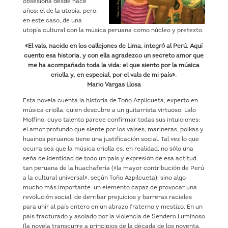
obsesiona desde hace
años: el de la utopía, pero,
en este caso, de una
utopía cultural con la música peruana como núcleo y pretexto.
«El vals, nacido en los callejones de Lima, integró al Perú. Aquí
cuento esa historia, y con ella agradezco un secreto amor que
me ha acompañado toda la vida: el que siento por la música
criolla y, en especial, por el vals de mi país».
Mario Vargas Llosa
Esta novela cuenta la historia de Toño Azpilcueta, experto en
música criolla, quien descubre a un guitarrista virtuoso, Lalo
Molfino, cuyo talento parece confirmar todas sus intuiciones:
el amor profundo que siente por los valses, marineras, polkas y
huainos peruanos tiene una justificación social. Tal vez lo que
ocurra sea que la música criolla es, en realidad, no sólo una
seña de identidad de todo un país y expresión de esa actitud
tan peruana de la huachafería («la mayor contribución de Perú
a la cultural universal», según Toño Azpilcueta), sino algo
mucho más importante: un elemento capaz de provocar una
revolución social, de derribar prejuicios y barreras raciales
para unir al país entero en un abrazo fraterno y mestizo. En un
país fracturado y asolado por la violencia de Sendero Luminoso
(la novela transcurre a principios de la década de los noventa,