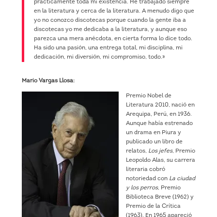
prácticamente toda mi existencia. He trabajado siempre
en la literatura y cerca de la literatura. A menudo digo que
yo no conozco discotecas porque cuando la gente iba a
discotecas yo me dedicaba a la literatura, y aunque eso
parezca una mera anécdota, en cierta forma lo dice todo.
Ha sido una pasión, una entrega total, mi disciplina, mi
dedicación, mi diversión, mi compromiso, todo.»
Mario Vargas Llosa:
Premio Nobel de
Literatura 2010, nació en
Arequipa, Perú, en 1936.
Aunque había estrenado
un drama en Piura y
publicado un libro de
relatos,
Los jefes
, Premio
Leopoldo Alas, su carrera
literaria cobró
notoriedad con
La ciudad
y los perros
, Premio
Biblioteca Breve (1962) y
Premio de la Crítica
(1963). En 1965 apareció