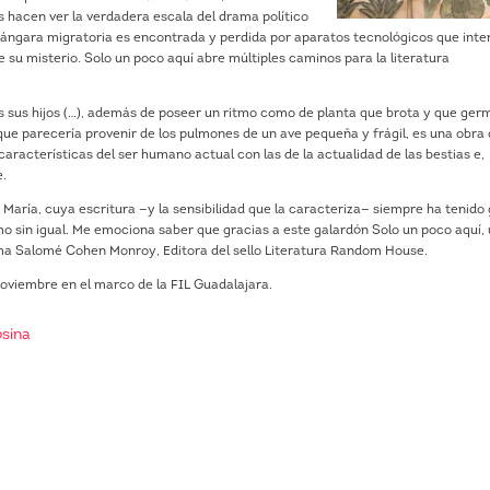
 hacen ver la verdadera escala del drama político
tángara migratoria es encontrada y perdida por aparatos tecnológicos que inte
de su misterio. Solo un poco aquí abre múltiples caminos para la literatura
dos sus hijos (…), además de poseer un ritmo como de planta que brota y que ger
ue parecería provenir de los pulmones de un ave pequeña y frágil, es una obra
racterísticas del ser humano actual con las de la actualidad de las bestias e,
e.
 María, cuya escritura —y la sensibilidad que la caracteriza— siempre ha tenido
o sin igual. Me emociona saber que gracias a este galardón Solo un poco aquí,
firma Salomé Cohen Monroy, Editora del sello Literatura Random House.
noviembre en el marco de la FIL Guadalajara.
sina