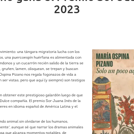
2023
vimiento: una tángara migratoria lucha con los
cios, una puercoespín huérfana es alimentada con
ndonos y un cucarrón recién salido de la tierra se
n, gruñen, lamen, olisquean, se trepan y buscan
 Ospina Pizano nos regala fogonazos de vida a
n ser vistas, pero que aquí (y siempre) son testigos
n obtener este prestigioso galardón luego de que
: Dulce compañía. El premio Sor Juana Inés de la
jeres en idioma español de América Latina y el
ndo animal sin olvidarse de los humanos,
mente”, aunque sé que narrar los dramas animales
rosa que alcanza momentos notables, de