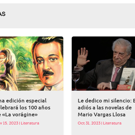
AS
a edición especial
Le dedico mi silencio: 
lebrará los 100 años
adiós a las novelas de
e «La vorágine»
Mario Vargas Llosa
v 15, 2023
|
Literatura
Oct 31, 2023
|
Literatura