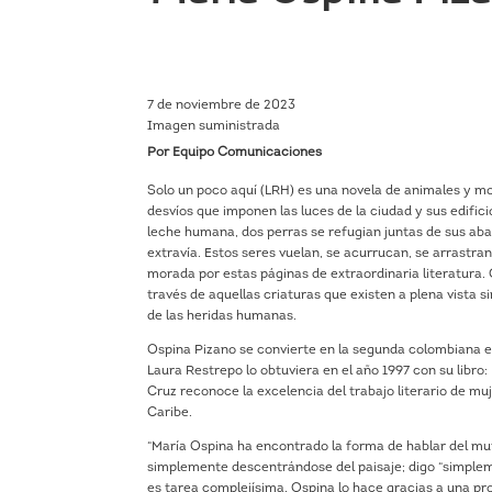
7 de noviembre de 2023
Imagen suministrada
Por Equipo Comunicaciones
Solo un poco aquí (LRH) es una novela de animales y mo
desvíos que imponen las luces de la ciudad y sus edifi
leche humana, dos perras se refugian juntas de sus aba
extravía. Estos seres vuelan, se acurrucan, se arrastra
morada por estas páginas de extraordinaria literatura.
través de aquellas criaturas que existen a plena vista si
de las heridas humanas.
Ospina Pizano se convierte en la segunda colombiana e
Laura Restrepo lo obtuviera en el año 1997 con su libro
Cruz reconoce la excelencia del trabajo literario de mu
Caribe.
“María Ospina ha encontrado la forma de hablar del mu
simplemente descentrándose del paisaje; digo “simple
es tarea complejísima. Ospina lo hace gracias a una p