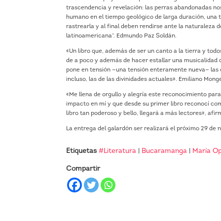
trascendencia y revelación: las perras abandonadas nos
humano en el tiempo geológico de larga duración, una 
rastrearla y al final deben rendirse ante la naturaleza 
latinoamericana”. Edmundo Paz Soldán.
«Un libro que, además de ser un canto a la tierra y to
de a poco y además de hacer estallar una musicalidad q
pone en tensión —una tensión enteramente nueva— las ca
incluso, las de las divinidades actuales». Emiliano Mong
«Me llena de orgullo y alegría este reconocimiento para
impacto en mí y que desde su primer libro reconocí com
libro tan poderoso y bello, llegará a más lectores», a
La entrega del galardón ser realizará el próximo 29 de 
Etiquetas
#Literatura
|
Bucaramanga
|
María Op
Compartir