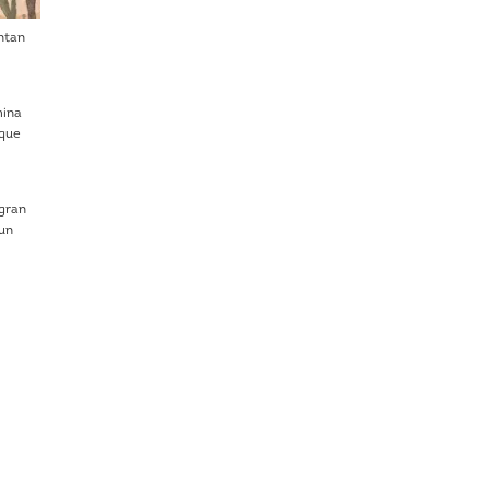
ntan
mina
 que
 gran
 un