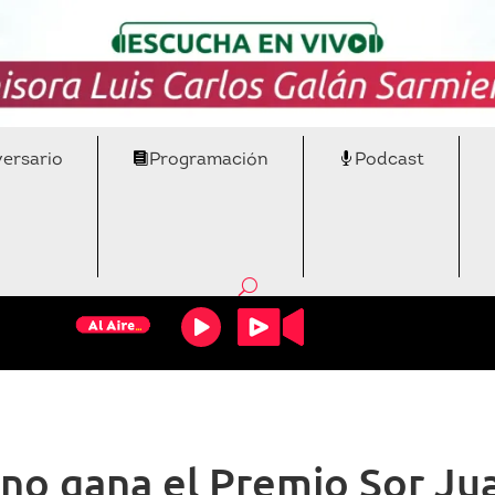
versario
Programación
Podcast
no gana el Premio Sor Jua