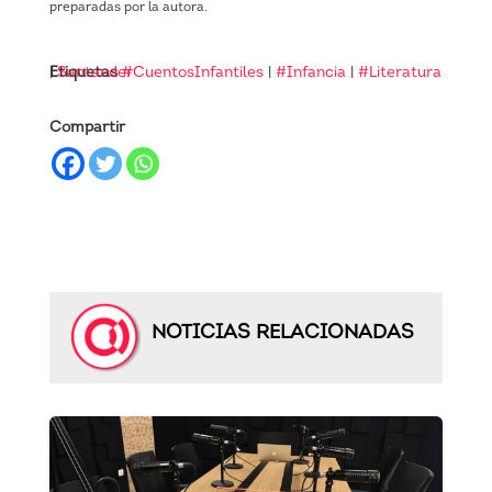
preparadas por la autora.
Etiquetas
|
Santander
#CuentosInfantiles
|
#Infancia
|
#Literatura
Compartir
NOTICIAS RELACIONADAS