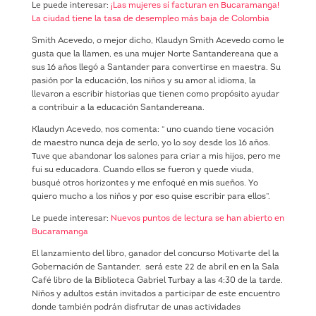
Le puede interesar:
¡Las mujeres sí facturan en Bucaramanga!
La ciudad tiene la tasa de desempleo más baja de Colombia
Smith Acevedo, o mejor dicho, Klaudyn Smith Acevedo como le
gusta que la llamen, es una mujer Norte Santandereana que a
sus 16 años llegó a Santander para convertirse en maestra. Su
pasión por la educación, los niños y su amor al idioma, la
llevaron a escribir historias que tienen como propósito ayudar
a contribuir a la educación Santandereana.
Klaudyn Acevedo, nos comenta: “ uno cuando tiene vocación
de maestro nunca deja de serlo, yo lo soy desde los 16 años.
Tuve que abandonar los salones para criar a mis hijos, pero me
fui su educadora. Cuando ellos se fueron y quede viuda,
busqué otros horizontes y me enfoqué en mis sueños. Yo
quiero mucho a los niños y por eso quise escribir para ellos”.
Le puede interesar:
Nuevos puntos de lectura se han abierto en
Bucaramanga
El lanzamiento del libro, ganador del concurso Motivarte del la
Gobernación de Santander, será este 22 de abril en en la Sala
Café libro de la Biblioteca Gabriel Turbay a las 4:30 de la tarde.
Niños y adultos están invitados a participar de este encuentro
donde también podrán disfrutar de unas actividades