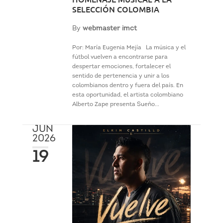
SELECCIÓN COLOMBIA
By
webmaster imct
Por: María Eugenia Mejía La música y el
fútbol vuelven a encontrarse para
despertar emociones, fortalecer el
sentido de pertenencia y unir a los
colombianos dentro y fuera del país. En
esta oportunidad, el artista colombiano
Alberto Zape presenta Sueño...
JUN
2026
19