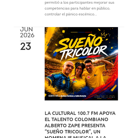
permitió a los participantes mejorar sus
competencias para hablar en público,
controlar el pánico escénico...
JUN
2026
23
LA CULTURAL 100.7 FM APOYA
EL TALENTO COLOMBIANO
ALBERTO ZAPE PRESENTA
“SUEÑO TRICOLOR”, UN
HOMENAJE MUSICAL A LA