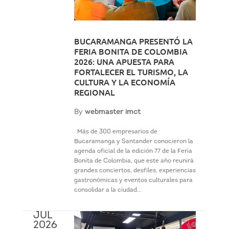
BUCARAMANGA PRESENTÓ LA
FERIA BONITA DE COLOMBIA
2026: UNA APUESTA PARA
FORTALECER EL TURISMO, LA
CULTURA Y LA ECONOMÍA
REGIONAL
By
webmaster imct
Más de 300 empresarios de
Bucaramanga y Santander conocieron la
agenda oficial de la edición 77 de la Feria
Bonita de Colombia, que este año reunirá
grandes conciertos, desfiles, experiencias
gastronómicas y eventos culturales para
consolidar a la ciudad...
JUL
2026