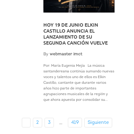
HOY 19 DE JUNIO ELKIN
CASTILLO ANUNCIA EL
LANZAMIENTO DE SU
SEGUNDA CANCIÓN VUELVE
By
webmaster imct
Por: María Eugenia Mejía La música
santandereana continúa sumando nuevas
voces y talentos uno de ellos es Elkin
Castillo, cantante que durante varios
años hizo parte de importantes
agrupaciones musicales de la región y
que ahora apuesta por consolidar su...
1
2
3
419
Siguiente
…