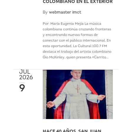
COLOMBIANO EN EL EXTERIOR
By
webmaster imct
Por: María Eugenia Mejía La música
colombiana continúa cruzando fronteras
y encontrando nuevas formas de
conectar con el público internacional. En
esta oportunidad, La Cultural 100.7 FM
destaca el trabajo del artista colombiano
Gio McKinley, quien presenta «Carrito...
JUL
2026
9
HACE 40 AÑOS, SAN JUAN