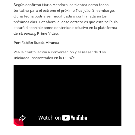
Según confirmó Mario Mendoza, se plantea como fecha
tentativa para el estreno el próximo 7 de julio. Sin embargo,
dicha fecha podría ser modificada o confirmada en los
próximos días. Por ahora, el dato certero es que esta película
estará disponible como contenido exclusivo en la plataforma
de
streaming
Prime Video.
Por: Fabián Rueda Miranda
Vea la continuación a conversación y el
teaser
de “Los
Iniciados” presentados en la FILBO: