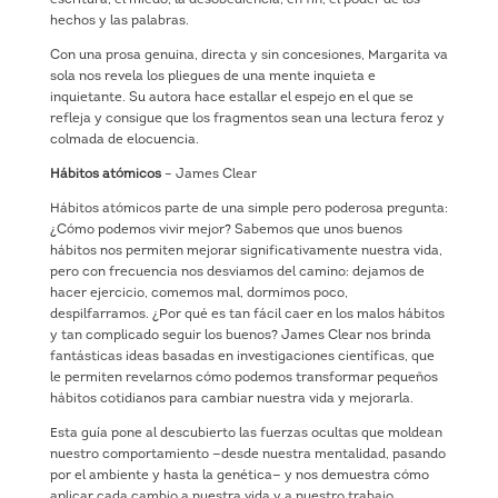
hechos y las palabras.
Con una prosa genuina, directa y sin concesiones, Margarita va
sola nos revela los pliegues de una mente inquieta e
inquietante. Su autora hace estallar el espejo en el que se
refleja y consigue que los fragmentos sean una lectura feroz y
colmada de elocuencia.
Hábitos atómicos
– James Clear
Hábitos atómicos parte de una simple pero poderosa pregunta:
¿Cómo podemos vivir mejor? Sabemos que unos buenos
hábitos nos permiten mejorar significativamente nuestra vida,
pero con frecuencia nos desviamos del camino: dejamos de
hacer ejercicio, comemos mal, dormimos poco,
despilfarramos. ¿Por qué es tan fácil caer en los malos hábitos
y tan complicado seguir los buenos? James Clear nos brinda
fantásticas ideas basadas en investigaciones científicas, que
le permiten revelarnos cómo podemos transformar pequeños
hábitos cotidianos para cambiar nuestra vida y mejorarla.
Esta guía pone al descubierto las fuerzas ocultas que moldean
nuestro comportamiento —desde nuestra mentalidad, pasando
por el ambiente y hasta la genética— y nos demuestra cómo
aplicar cada cambio a nuestra vida y a nuestro trabajo.