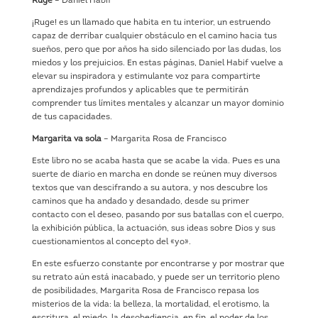
Ruge
– Daniel Habif
¡Ruge! es un llamado que habita en tu interior, un estruendo
capaz de derribar cualquier obstáculo en el camino hacia tus
sueños, pero que por años ha sido silenciado por las dudas, los
miedos y los prejuicios. En estas páginas, Daniel Habif vuelve a
elevar su inspiradora y estimulante voz para compartirte
aprendizajes profundos y aplicables que te permitirán
comprender tus límites mentales y alcanzar un mayor dominio
de tus capacidades.
Margarita va sola
– Margarita Rosa de Francisco
Este libro no se acaba hasta que se acabe la vida. Pues es una
suerte de diario en marcha en donde se reúnen muy diversos
textos que van descifrando a su autora, y nos descubre los
caminos que ha andado y desandado, desde su primer
contacto con el deseo, pasando por sus batallas con el cuerpo,
la exhibición pública, la actuación, sus ideas sobre Dios y sus
cuestionamientos al concepto del «yo».
En este esfuerzo constante por encontrarse y por mostrar que
su retrato aún está inacabado, y puede ser un territorio pleno
de posibilidades, Margarita Rosa de Francisco repasa los
misterios de la vida: la belleza, la mortalidad, el erotismo, la
escritura, el miedo, la desobediencia, en fin, el poder de los