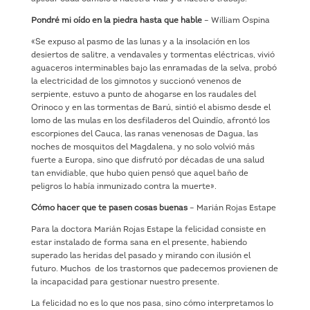
Pondré mi oído en la piedra hasta que hable
– William Ospina
«Se expuso al pasmo de las lunas y a la insolación en los
desiertos de salitre, a vendavales y tormentas eléctricas, vivió
aguaceros interminables bajo las enramadas de la selva, probó
la electricidad de los gimnotos y succionó venenos de
serpiente, estuvo a punto de ahogarse en los raudales del
Orinoco y en las tormentas de Barú, sintió el abismo desde el
lomo de las mulas en los desfiladeros del Quindío, afrontó los
escorpiones del Cauca, las ranas venenosas de Dagua, las
noches de mosquitos del Magdalena, y no solo volvió más
fuerte a Europa, sino que disfrutó por décadas de una salud
tan envidiable, que hubo quien pensó que aquel baño de
peligros lo había inmunizado contra la muerte».
Cómo hacer que te pasen cosas buenas
– Marián Rojas Estape
Para la doctora Marián Rojas Estape la felicidad consiste en
estar instalado de forma sana en el presente, habiendo
superado las heridas del pasado y mirando con ilusión el
futuro. Muchos de los trastornos que padecemos provienen de
la incapacidad para gestionar nuestro presente.
La felicidad no es lo que nos pasa, sino cómo interpretamos lo