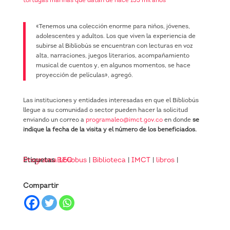
tortugas marinas que datan de hace 135 mil años
«Tenemos una colección enorme para niños, jóvenes,
adolescentes y adultos. Los que viven la experiencia de
subirse al Bibliobús se encuentran con lecturas en voz
alta, narraciones, juegos literarios, acompañamiento
musical de cuentos y, en algunos momentos, se hace
proyección de películas», agregó.
Las instituciones y entidades interesadas en que el Bibliobús
llegue a su comunidad o sector pueden hacer la solicitud
enviando un correo a
programaleo@imct.gov.co
en donde
se
indique la fecha de la visita y el número de los beneficiados.
Etiquetas
Programa LEO
Bibliobus
|
Biblioteca
|
IMCT
|
libros
|
Compartir