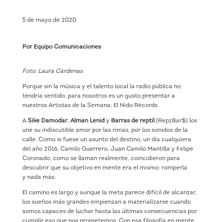
5 de mayo de 2020
Por Equipo Comunicaciones
Foto: Laura Cárdenas
Porque sin la música y el talento local la radio pública no
tendría sentido, para nosotros es un gusto presentar a
nuestros Artistas de la Semana: El Nido Récords
A
Sike Damodar
,
Alman Lenid
y
Barras de reptil
(RepzBar$) los
une su indiscutible amor por las rimas, por los sonidos de la
calle. Como si fuese un asunto del destino, un día cualquiera
del año 2016, Camilo Guerrero, Juan Camilo Mantilla y Felipe
Coronado, como se llaman realmente, coincidieron para
descubrir que su objetivo en mente era el mismo: romperla
y nada más.
El camino es largo y aunque la meta parece difícil de alcanzar,
los sueños más grandes empienzan a materializarse cuando
somos capaces de luchar hasta las últimas consecuencias por
cumplir eso que nos prometemos. Con esa filosofía en mente,