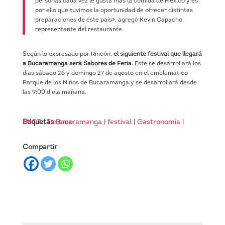
personas cada vez le gusta más la comida de México y es
por ello que tuvimos la oportunidad de ofrecer distintas
preparaciones de este país», agregó Kevin Capacho,
representante del restaurante.
Según lo expresado por Rincón,
el siguiente festival que llegará
a Bucaramanga será Sabores de Feria.
Este se desarrollará los
días sábado 26 y domingo 27 de agosto en el emblemático
Parque de los Niños de Bucaramanga y se desarrollará desde
las 9:00 d ela mañana.
Etiquetas
IMCT
|
Turismo
Bucaramanga
|
festival
|
Gastronomía
|
Compartir