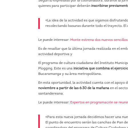
Según lo expresado por la coordinadora, durante la jorn
quienes para participar deberán
inscribirse previament
«La idea de la actividad es que sigamos disfrutan
recolectando basuras durante todo el trayecto. El 
Le puede interesar:
Monte estrena dos nuevos sencillos 
Es de resaltar que la última jornada realizada en el em
actividad deportiva y
El programa de cultura ciudadana del Instituto Munici
Plogging. Este es una
iniciativa que combina el ejercicio
Bucaramanga y su área metropolitana.
En esta oportunidad, la actividad cuenta con el apoyo 
noviembre a partir de las 6:30 de la mañana
en el secto
santandereana.
Le puede interesar:
Expertos en programación se reuni
«Para esta nueva jornada decidimos hacer una nue
El punto de encuentro serán las canchas de Pan de
coordinadora del programa de Cultura Ciudadana d