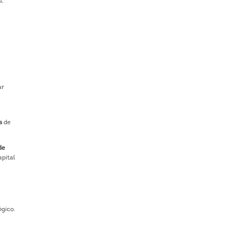
s,
.
ar
s
de
de
apital
ógico.