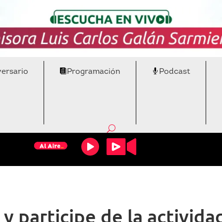
versario
Programación
Podcast
y participe de la activid