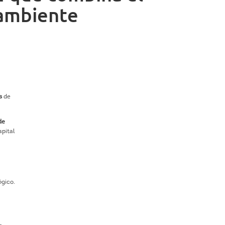
oambiente
s
de
de
apital
ógico.