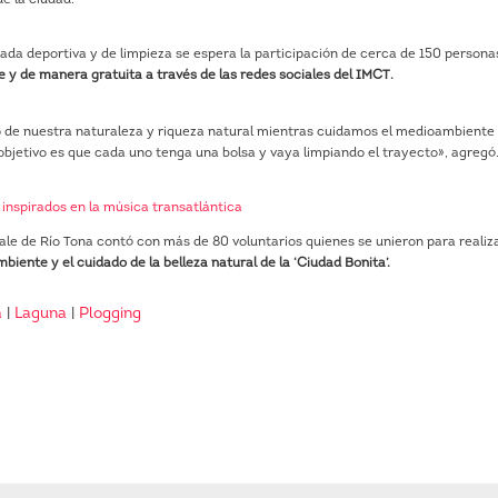
ada deportiva y de limpieza se espera la participación de cerca de 150 persona
e y de manera gratuita a través de las redes sociales del IMCT.
do de nuestra naturaleza y riqueza natural mientras cuidamos el medioambiente
objetivo es que cada uno tenga una bolsa y vaya limpiando el trayecto», agregó
inspirados en la música transatlántica
bale de Río Tona contó con más de 80 voluntarios quienes se unieron para realiz
biente y el cuidado de la belleza natural de la ‘Ciudad Bonita’.
a
|
Laguna
|
Plogging