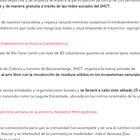
ada deportiva y de limpieza se espera la participación de cerca de 150 persona
e y de manera gratuita a través de las redes sociales del IMCT.
do de nuestra naturaleza y riqueza natural mientras cuidamos el medioambiente
objetivo es que cada uno tenga una bolsa y vaya limpiando el trayecto», agregó
inspirados en la música transatlántica
bale de Río Tona contó con más de 80 voluntarios quienes se unieron para realiz
pal de Cultura y turismo de Bucaramanga, IMCT, organiza la nueva jornada de
 al aire libre con la recolección de residuos sólidos en los ecosistemas naturale
de varias entidades y organizaciones locales y
se llevará a cabo este sábado 25 
r conocido como La Laguna Encantada, ubicada en los cerros orientales de la c
rán esta semana en la primera Hackaton Metropolitana
va convocatoria para que la comunidad nos acompañe y se una al cambio ecol
 Azucar y la intensidad de la caminata es moderada», indicó Vanessa Díaz,
e la ciudad.