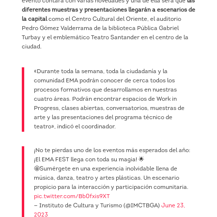
evento contará con varias novedades y una de ella será que
las
diferentes muestras y presentaciones llegarán a escenarios de
la capital
como el Centro Cultural del Oriente, el auditorio
Pedro Gómez Valderrama de la biblioteca Pública Gabriel
Turbay y el emblemático Teatro Santander en el centro de la
ciudad.
«Durante toda la semana, toda la ciudadanía y la
comunidad EMA podrán conocer de cerca todos los
procesos formativos que desarrollamos en nuestras
cuatro áreas. Podrán encontrar espacios de Work in
Progress, clases abiertas, conversatorios, muestras de
arte y las presentaciones del programa técnico de
teatro», indicó el coordinador.
¡No te pierdas uno de los eventos más esperados del año:
¡El EMA FEST llega con toda su magia! 🌟
🤩Sumérgete en una experiencia inolvidable llena de
música, danza, teatro y artes plásticas. Un escenario
propicio para la interacción y participación comunitaria.
pic.twitter.com/Bb0fxis9XT
— Instituto de Cultura y Turismo (@IMCTBGA)
June 23,
2023