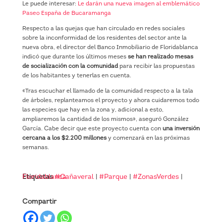
Le puede interesar:
Le darán una nueva imagen al emblemático
Paseo España de Bucaramanga
Respecto a las quejas que han circulado en redes sociales
sobre la inconformidad de los residentes del sector ante la
nueva obra, el director del Banco Inmobiliario de Floridablanca
indicó que durante los últimos meses
se han realizado mesas
de socialización con la comunidad
para recibir las propuestas
de los habitantes y tenerlas en cuenta.
«Tras escuchar el llamado de la comunidad respecto a la tala
de árboles, replanteamos el proyecto y ahora cuidaremos todo
las especies que hay en la zona y, adicional a esto,
ampliaremos la cantidad de los mismos», aseguró González
García. Cabe decir que este proyecto cuenta con
una inversión
cercana a los $2.200 millones
y comenzará en las próximas
semanas.
Etiquetas
Floridablanca
#Cañaveral
|
#Parque
|
#ZonasVerdes
|
Compartir