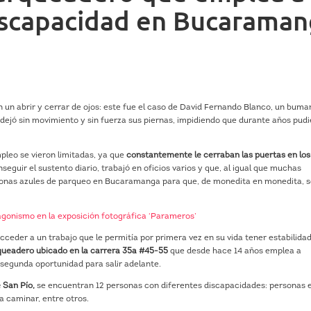
iscapacidad en Bucaraman
en un abrir y cerrar de ojos: este fue el caso de David Fernando Blanco, un bum
 dejó sin movimiento y sin fuerza sus piernas, impidiendo que durante años pud
pleo se vieron limitadas, ya que
constantemente le cerraban las puertas en los
eguir el sustento diario, trabajó en oficios varios y que, al igual que muchas
 zonas azules de parqueo en Bucaramanga para que, de monedita en monedita, 
gonismo en la exposición fotográfica ‘Parameros’
eder a un trabajo que le permitía por primera vez en su vida tener estabilida
queadero ubicado en la carrera 35a #45-55
que desde hace 14 años emplea a
 segunda oportunidad para salir adelante.
 San Pío,
se encuentran 12 personas con diferentes discapacidades: personas 
ra caminar, entre otros.