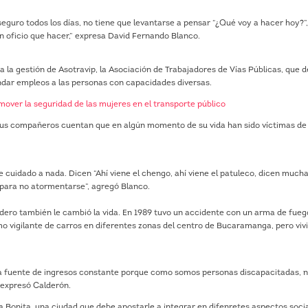
seguro todos los días, no tiene que levantarse a pensar “¿Qué voy a hacer hoy?”
un oficio que hacer,” expresa David Fernando Blanco.
 a la gestión de Asotravip, la Asociación de Trabajadores de Vías Públicas, que 
indar empleos a las personas con capacidades diversas.
omover la seguridad de las mujeres en el transporte público
o sus compañeros cuentan que en algún momento de su vida han sido víctimas de
 cuidado a nada. Dicen “Ahí viene el chengo, ahí viene el patuleco, dicen much
 para no atormentarse”, agregó Blanco.
dero también le cambió la vida. En 1989 tuvo un accidente con un arma de fue
mo vigilante de carros en diferentes zonas del centro de Bucaramanga, pero vivi
a fuente de ingresos constante porque como somos personas discapacitadas, 
 expresó Calderón.
 Bonita, una ciudad que debe apostarle a integrar en difenretes aspectos socia