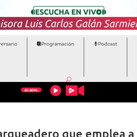
versario
Programación
Podcast
arqueadero que emplea a