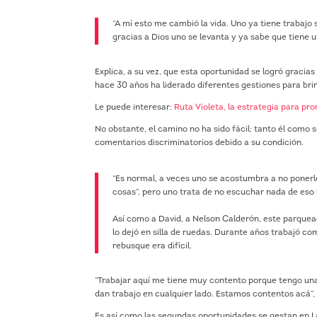
“A mí esto me cambió la vida. Uno ya tiene trabajo 
gracias a Dios uno se levanta y ya sabe que tiene 
Explica, a su vez, que esta oportunidad se logró gracias
hace 30 años ha liderado diferentes gestiones para br
Le puede interesar:
Ruta Violeta, la estrategia para pr
No obstante, el camino no ha sido fácil: tanto él com
comentarios discriminatorios debido a su condición.
“Es normal, a veces uno se acostumbra a no ponerle
cosas”, pero uno trata de no escuchar nada de eso
Así como a David, a Nelson Calderón, este parquea
lo dejó en silla de ruedas. Durante años trabajó co
rebusque era difícil.
“Trabajar aquí me tiene muy contento porque tengo un
dan trabajo en cualquier lado. Estamos contentos acá”,
Es así como las segundas oportunidades se gestan en La