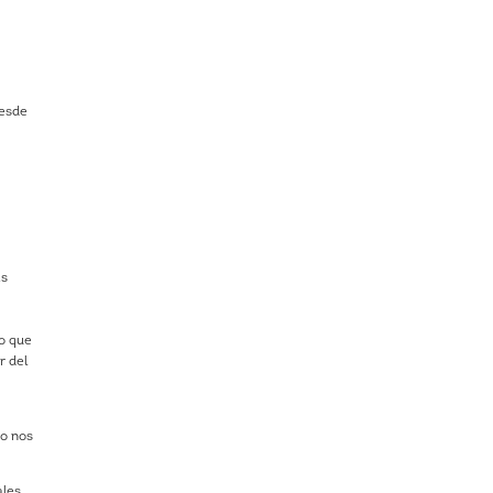
,
desde
as
go que
r del
no nos
les,