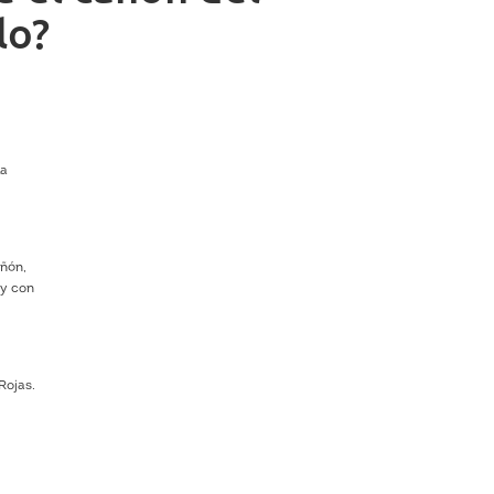
lo?
la
añón,
 y con
,
Rojas.