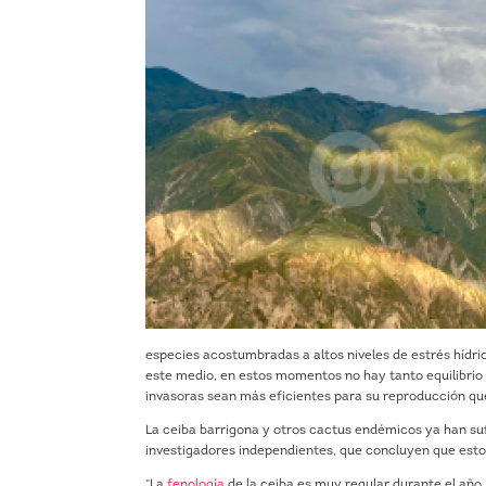
especies acostumbradas a altos niveles de estrés hídric
este medio, en estos momentos no hay tanto equilibrio 
invasoras sean más eficientes para su reproducción que
La ceiba barrigona y otros cactus endémicos ya han suf
investigadores independientes, que concluyen que esto
“La
fenología
de la ceiba es muy regular durante el año,