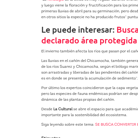
y luego viene la floración y fructificación para los pri
primeras lluvias de abril para su germinación, pero des
en otros sitios la especie no ha producido frutos” puntua
Le puede interesar:
Busca
declarado área protegida
El invierno también afecta los ríos que pasan por el cañ
Las lluvias en el cañón del Chicamocha, también gener
de los ríos Suarez y Chicamocha, según el biólogo marin
son arrastradas y liberadas de las pendientes del cañón,
es en donde se presenta la acumulación de sedimento”.
Por último los expertos coincidieron que la capa vegeta
pero las especies de fauna endémicas podrían ser desp
dinámica de las plantas propias del cañón.
Desde
La Cultural
se abre el espacio para que académi
importante para la sostenibilidad del ecosistema.
Siga leyendo sobre este tema:
SE BUSCA CONVERTIR 