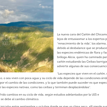
La nueva cara del Cañón del Chicam
lejos de entusiasmar a los expertos p
“renacimiento de la vida”, los alarma,
debido al desbalance que se produce
las especies endémicas de flora y fa
bióloga Alicia, quien ha caminado par
cañón estudiando las Ceibas barrigo
advierte algunas de sus consecuenci
“Las especies que viven en el cañón,
o, o sea viven con poca agua y su ciclo de vida depende de las condiciones árid
por el cambio de las condiciones, y lo que también puede suceder es que espec
 las especies nativas, como las ceibas y terminan desplazándolas”.
rido cambios en su ciclo de vida, según estudios adelantados por la UIS e
 se debe al cambio climático.
 iniciaba entre septiembre y octubre donde se vive un clima seco, allí pierde su