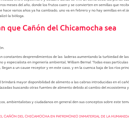
meros meses del año, donde los frutos caen y se convierten en semillas que recib
de hace varios años ya ha cambiado, uno va en febrero y no hay semillas en el á
lizó la bióloga.
n que Cañón del Chicamocha sea
ón.
an constantes desprendimientos de las
laderas aumentando la turbiedad de la
o y especialista en ingeniería ambiental, William Bernal “Todas esas partículas
 llegan a un cause receptor y en este caso, y en la cuenca baja de los ríos prin
l brindará mayor disponibilidad de alimento a las cabras introducidas en el cañ
lazadas buscando otras fuentes de alimento debido al cambio del ecosistema y
cos, ambientalistas y ciudadanos en general den sus conceptos sobre este tem
EL CAÑÓN DEL CHICAMOCHA EN PATRIMONIO INMATERIAL DE LA HUMANID