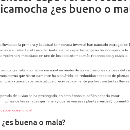
icamocha ¿es bueno o ma
 lluvias de la primera y la actual temporada invernal han causado estragos en 
banas y rurales. En el caso de Santander, el departamento no ha sido ajeno a la
 también han impactado en uno de los ecosistemas más reconocidos y quizá la
os que transiten por la vía nacional en medio de las depresiones rocosas del c
 ecosistema que históricamente ha sido árido, de reducidas especies de plantas
o por una extensa capa vegetal que creció rápidamente por las constantes lluvias
mporada de lluvias se ha prolongado, en esta época el cañón debería estar
 muchas de las semillas germinen y que se vea esas plantas verdes”, comentó 
 geoparque mundial
 ¿es buena o mala?