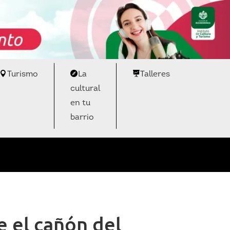
Turismo
La
Talleres
cultural
en tu
barrio
 el cañón del