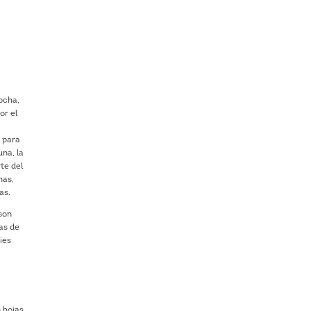
ocha,
or el
 para
una, la
te del
nas,
as.
 son
as de
ies
s hojas