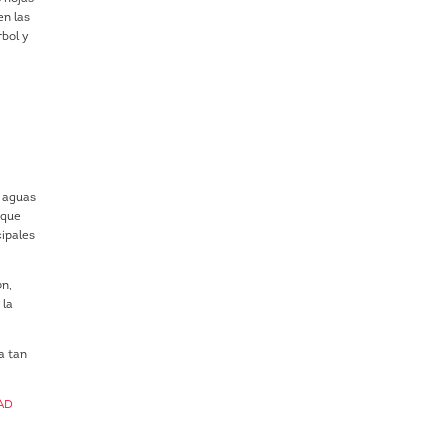
en las
rbol y
s aguas
 que
cipales
ón,
 la
a tan
AD