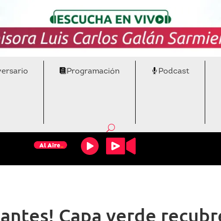
versario
Programación
Podcast
antes! Capa verde recubre