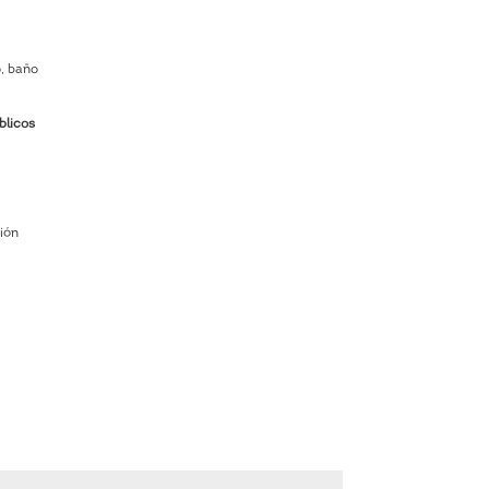
, baño
blicos
ión