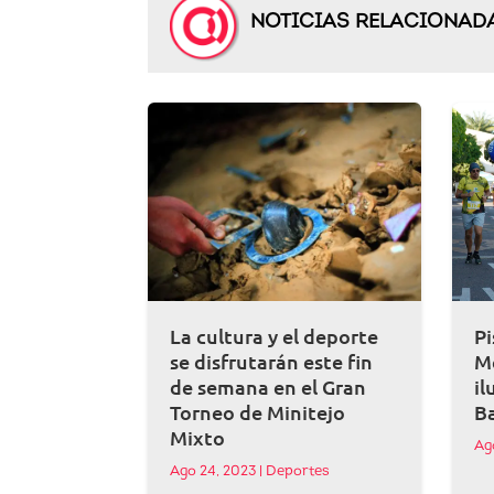
NOTICIAS RELACIONAD
La cultura y el deporte
Pi
se disfrutarán este fin
M
de semana en el Gran
il
Torneo de Minitejo
B
Mixto
Ag
Ago 24, 2023
|
Deportes