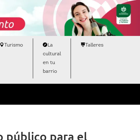
Turismo
La
Talleres
cultural
en tu
barrio
 público para el