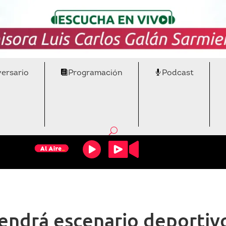
versario
Programación
Podcast
ndrá escenario deportivo