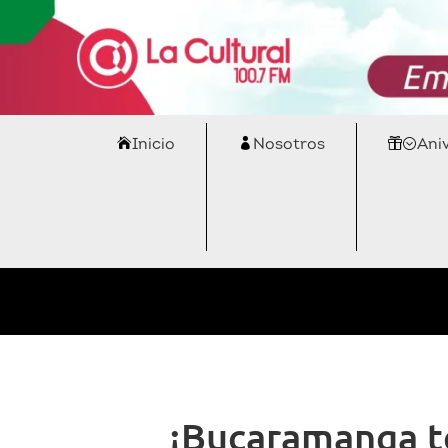
Inicio
Nosotros
Ani
¡Bucaramanga te