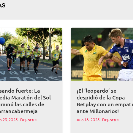
AS
sando fuerte: La
¡El ‘leopardo’ se
edia Maratón del Sol
despidió de la Copa
uminó las calles de
Betplay con un empat
arrancabermeja
ante Millonarios!
o 23, 2023
|
Deportes
Ago 18, 2023
|
Deportes