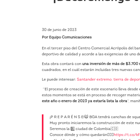
30 de junio de 2023
Por Equipo Comunicaciones
En el tercer piso del Centro Comercial Acrópolis del 
deportivo de calidad y acorde a las exigencias de uno 
Esta obra contará con
una inversión de más de $3.700 
cuadrados, en el cuál estarán incluidas tres nuevas canc
Le puede interesar:
Santander extremo: tierra de depor
‘’El proceso de creación de este escenario lleva desde
estos momentos se está en proceso de recoger material
este año o enero de 2023 ya estaría lista la obra
’’, man
¡P R E P A R É N S E!🙀 BGA tendrá canchas de squ
Muy pronto iniciaremos la construcción de este nu
Seremos la 5️⃣ ciudad de Colombia🇨🇴
Conoce dónde y cómo quedarán👇🏻🤩
https://t.co/