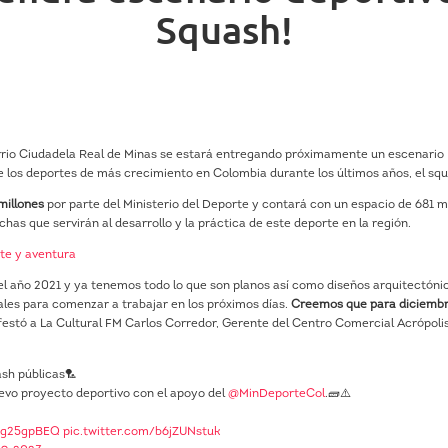
Squash!
barrio Ciudadela Real de Minas se estará entregando próximamente un escenario
de los deportes de más crecimiento en Colombia durante los últimos años, el sq
millones
por parte del Ministerio del Deporte y contará con un espacio de 681 
has que servirán al desarrollo y la práctica de este deporte en la región.
te y aventura
 el año 2021 y ya tenemos todo lo que son planos así como diseños arquitectóni
es para comenzar a trabajar en los próximos días.
Creemos que para diciembr
ifestó a La Cultural FM Carlos Corredor, Gerente del Centro Comercial Acrópoli
ash públicas🏸
evo proyecto deportivo con el apoyo del
@MinDeporteCol
.🧱⚠️
kFg25gpBEQ
pic.twitter.com/b6jZUNstuk