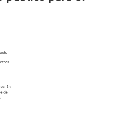
uash.
metros
cos. En
e de
s.