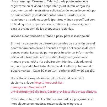
‘Bucaramanga, Cree en tu Talento’, cada postulante debe
registrarse en el vínculo https://bit.ly/3rHlOmu, cargar los
documentos administrativos solicitados de acuerdo con el tipo
de participante y los documentos para el jurado, que se
relacionan en cada categoría (por área y línea específica) con
el fin de que su propuesta sea remitida al jurado designado
para la evaluación de las propuestas recibidas.
Conoce a continuación el ‘paso a paso’ para la inscripción:
El imct ha dispuesto de diferentes canales de atención para el
acompañamiento en las diferentes etapas del proceso de esta
convocatoria. Los participantes podrán solicitar información
adicional a través del correo estimulos@imct.gov.co o de
manera presencial en la subdirección técnica, ubicada en el
segundo piso del Instituto Municipal de Cultura y Turismo de
Bucaramanga – Calle 30 # 26-117. Teléfono: 605-9460 ext 152.
Consulta la convocatoria completa haciendo clic en el
siguiente enlace:
https://imct.us18.list-
manage.com/track/click?
u=f4860f6184965c5a86ee706f8&id=1438b1ed5a&e=62be51d29a
Para estar al tanto de las últimas novedades y programas del
imct síguenos en nuestras redes sociales o ingresa a