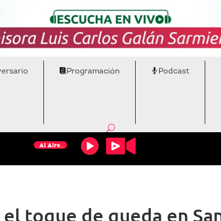
versario
Programación
Podcast
 el toque de queda en Sa