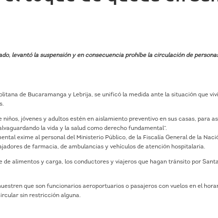
do, levantó la suspensión y en consecuencia prohíbe la circulación de persona
litana de Bucaramanga y Lebrija, se unificó la medida ante la situación que vivi
s.
e niños, jóvenes y adultos estén en aislamiento preventivo en sus casas, para as
alvaguardando la vida y la salud como derecho fundamental”.
al exime al personal del Ministerio Público, de la Fiscalía General de la Naci
abajadores de farmacia, de ambulancias y vehículos de atención hospitalaria.
te de alimentos y carga, los conductores y viajeros que hagan tránsito por Sant
estren que son funcionarios aeroportuarios o pasajeros con vuelos en el hora
rcular sin restricción alguna.