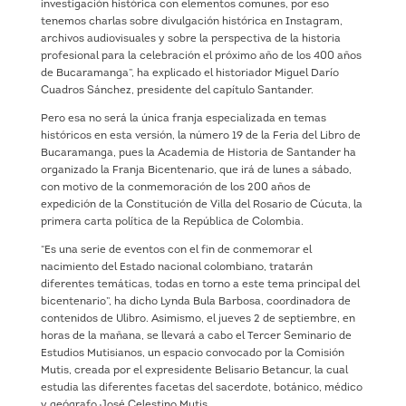
investigación histórica con elementos comunes, por eso
tenemos charlas sobre divulgación histórica en Instagram,
archivos audiovisuales y sobre la perspectiva de la historia
profesional para la celebración el próximo año de los 400 años
de Bucaramanga”, ha explicado el historiador Miguel Darío
Cuadros Sánchez, presidente del capítulo Santander.
Pero esa no será la única franja especializada en temas
históricos en esta versión, la número 19 de la Feria del Libro de
Bucaramanga, pues la Academia de Historia de Santander ha
organizado la Franja Bicentenario, que irá de lunes a sábado,
con motivo de la conmemoración de los 200 años de
expedición de la Constitución de Villa del Rosario de Cúcuta, la
primera carta política de la República de Colombia.
“Es una serie de eventos con el fin de conmemorar el
nacimiento del Estado nacional colombiano, tratarán
diferentes temáticas, todas en torno a este tema principal del
bicentenario”, ha dicho Lynda Bula Barbosa, coordinadora de
contenidos de Ulibro. Asimismo, el jueves 2 de septiembre, en
horas de la mañana, se llevará a cabo el Tercer Seminario de
Estudios Mutisianos, un espacio convocado por la Comisión
Mutis, creada por el expresidente Belisario Betancur, la cual
estudia las diferentes facetas del sacerdote, botánico, médico
y geógrafo José Celestino Mutis.