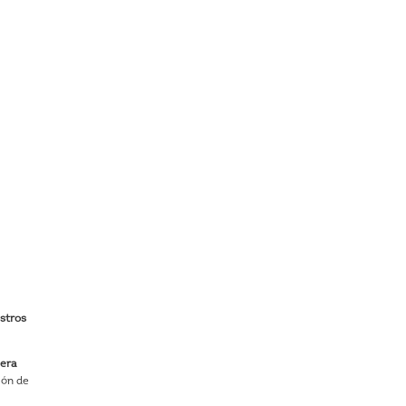
estros
cera
ión de