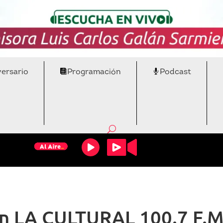
versario
Programación
Podcast
n LA CULTURAL 100.7 F.M.