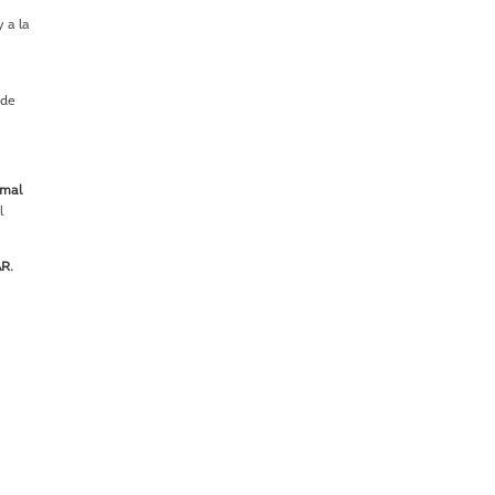
 a la
 de
imal
l
R.