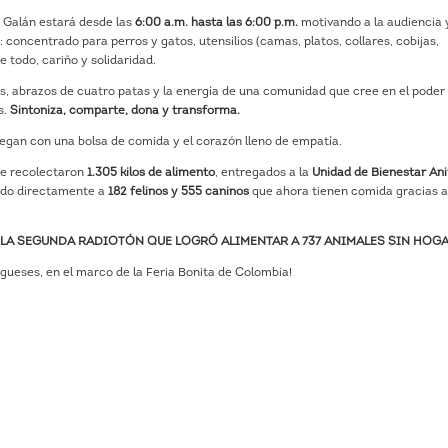
os Galán estará desde las
6:00 a.m. hasta las 6:00 p.m.
motivando a la audiencia y
oncentrado para perros y gatos, utensilios (camas, platos, collares, cobijas,
 todo, cariño y solidaridad.
s, abrazos de cuatro patas y la energía de una comunidad que cree en el poder
s.
Sintoniza, comparte, dona y transforma.
egan con una bolsa de comida y el corazón lleno de empatía.
 se recolectaron
1.305 kilos de alimento
, entregados a la
Unidad de Bienestar An
ando directamente a
182 felinos y 555 caninos
que ahora tienen comida gracias a
LA SEGUNDA RADIOTÓN QUE LOGRÓ ALIMENTAR A 737 ANIMALES SIN HOGA
ueses, en el marco de la Feria Bonita de Colombia!