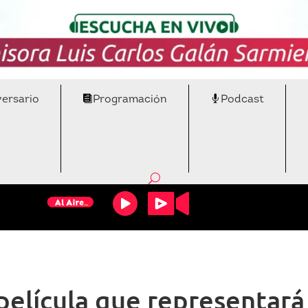
versario
Programación
Podcast
 película que representar