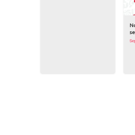
No
s
Se