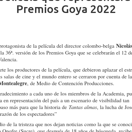
Premios Goya 2022
Nicolá
 protagonista de la película del director colombo-belga
 la 36ª. versión de los Premios Goya que se celebrarán el 12 d
Valencia.
rte los productores de la película, que debieron aplazar el est
s salas de cine y el mundo entero se cerraron por cuenta de l
Montealegre
, de Medio de Contención Producciones.
radecimiento a cada uno de los miembros de la Academia, pu
a en representación del país a un escenario de visibilidad tan
aso más para que la historia de
Tan
t
as almas
, la lucha de Jos
razón de los espectadores”
io de la tristeza que nos dejan noticias como la que se conoc
n Onofre (Sucre), que después de 18 años de búsqueda, recibe