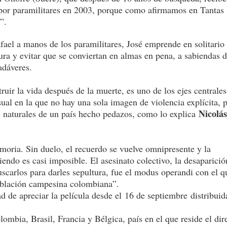
o por paramilitares en 2003, porque como afirmamos en Tantas
”.
afael a manos de los paramilitares, José emprende en solitario 
ura y evitar que se conviertan en almas en pena, a sabiendas d
adáveres.
ruir la vida después de la muerte, es uno de los ejes centrales
isual en la que no hay una sola imagen de violencia explícita, 
Nicolá
s naturales de un país hecho pedazos, como lo explica
oria. Sin duelo, el recuerdo se vuelve omnipresente y la
iendo es casi imposible. El asesinato colectivo, la desaparició
buscarlos para darles sepultura, fue el modus operandi con el q
población campesina colombiana”.
d de apreciar la película desde el 16 de septiembre distribuid
.
mbia, Brasil, Francia y Bélgica, país en el que reside el dir