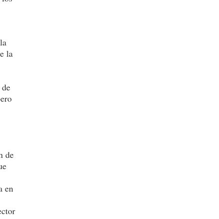
la
e la
 de
pero
s
n de
ue
a en
ector