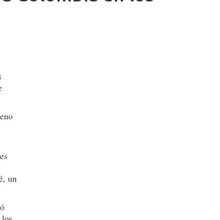
s
e
reno
a
es
é, un
ió
 los