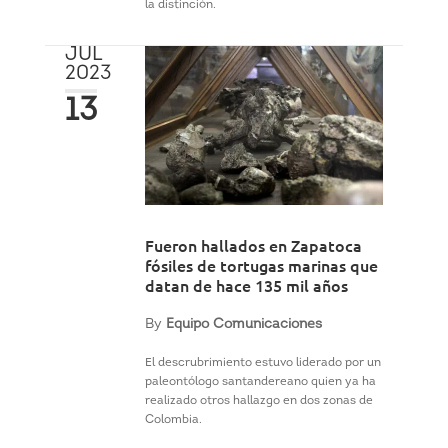
la distinción.
JUL
2023
13
Fueron hallados en Zapatoca
fósiles de tortugas marinas que
datan de hace 135 mil años
By
Equipo Comunicaciones
El descrubrimiento estuvo liderado por un
paleontólogo santandereano quien ya ha
realizado otros hallazgo en dos zonas de
Colombia.