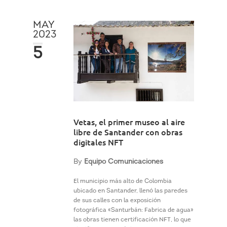
MAY
2023
5
Vetas, el primer museo al aire
libre de Santander con obras
digitales NFT
By
Equipo Comunicaciones
El municipio más alto de Colombia
ubicado en Santander, llenó las paredes
de sus calles con la exposición
fotográfica «Santurbán: Fabrica de agua»
las obras tienen certificación NFT, lo que