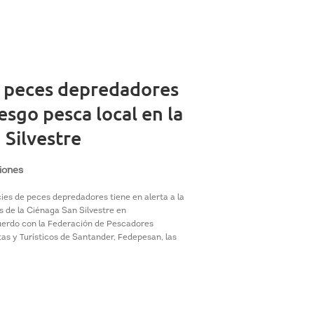
e peces depredadores
esgo pesca local en la
 Silvestre
iones
ies de peces depredadores tiene en alerta a la
de la Ciénaga San Silvestre en
erdo con la Federación de Pescadores
as y Turísticos de Santander, Fedepesan, las