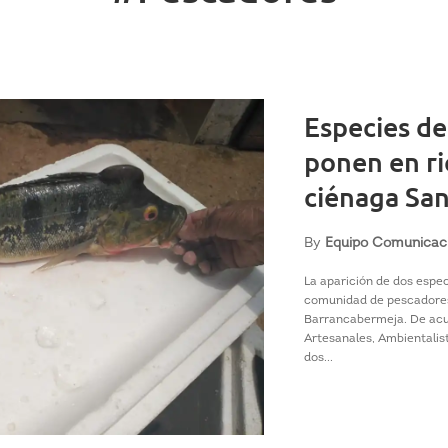
Especies d
ponen en ri
ciénaga San
By
Equipo Comunicac
La aparición de dos espec
comunidad de pescadores 
Barrancabermeja. De acu
Artesanales, Ambientalist
dos...