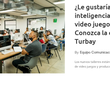
¿Le gustarí
inteligencia
video juego
Conozca la 
Turbay
By
Equipo Comunicac
Los nuevos talleres están 
de video juegos y producc