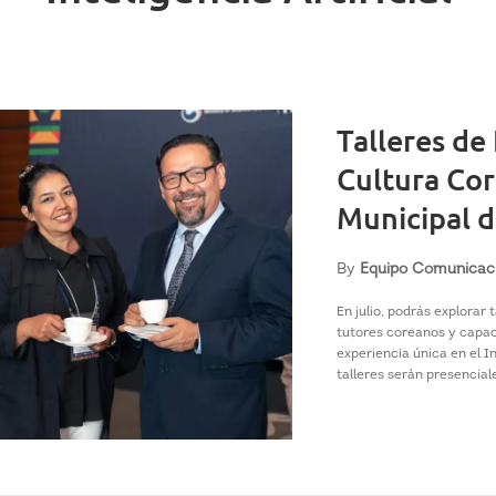
Talleres de 
Cultura Cor
Municipal d
By
Equipo Comunicac
En julio, podrás explorar t
tutores coreanos y capac
experiencia única en el I
talleres serán presenciale