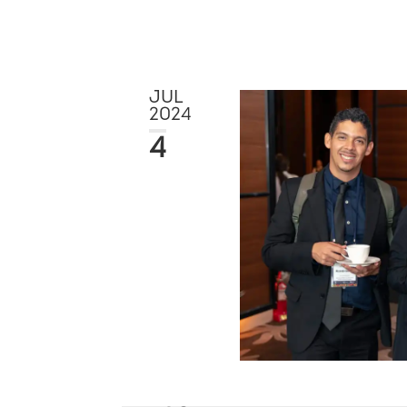
JUL
2024
4