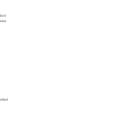
licó
ones
nidad