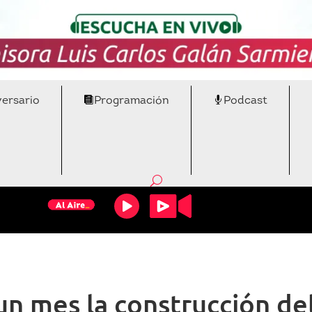
versario
Programación
Podcast
n mes la construcción del 