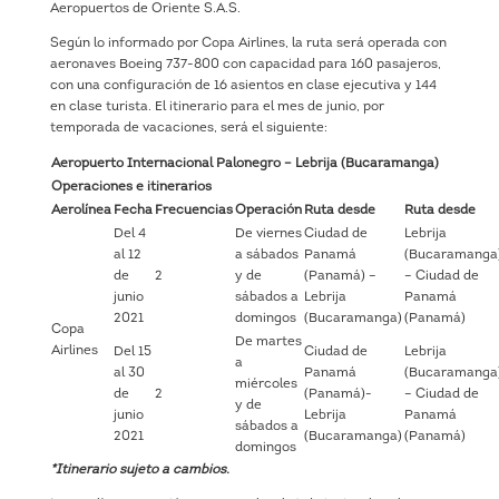
Aeropuertos de Oriente S.A.S.
Según lo informado por Copa Airlines, la ruta será operada con
aeronaves Boeing 737-800 con capacidad para 160 pasajeros,
con una configuración de 16 asientos en clase ejecutiva y 144
en clase turista. El itinerario para el mes de junio, por
temporada de vacaciones, será el siguiente:
Aeropuerto Internacional Palonegro – Lebrija (Bucaramanga)
Operaciones e itinerarios
Aerolínea
Fecha
Frecuencias
Operación
Ruta desde
Ruta desde
Del 4
De viernes
Ciudad de
Lebrija
al 12
a sábados
Panamá
(Bucaramanga
de
2
y de
(Panamá) –
– Ciudad de
junio
sábados a
Lebrija
Panamá
2021
domingos
(Bucaramanga)
(Panamá)
Copa
De martes
Airlines
Del 15
Ciudad de
Lebrija
a
al 30
Panamá
(Bucaramanga
miércoles
de
2
(Panamá)-
– Ciudad de
y de
junio
Lebrija
Panamá
sábados a
2021
(Bucaramanga)
(Panamá)
domingos
*Itinerario sujeto a cambios.