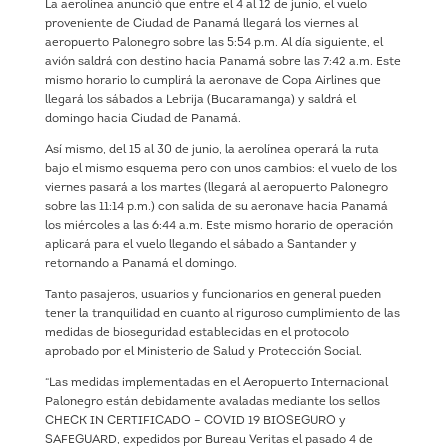
La aerolínea anunció que entre el 4 al 12 de junio, el vuelo
proveniente de Ciudad de Panamá llegará los viernes al
aeropuerto Palonegro sobre las 5:54 p.m. Al día siguiente, el
avión saldrá con destino hacia Panamá sobre las 7:42 a.m. Este
mismo horario lo cumplirá la aeronave de Copa Airlines que
llegará los sábados a Lebrija (Bucaramanga) y saldrá el
domingo hacia Ciudad de Panamá.
Así mismo, del 15 al 30 de junio, la aerolínea operará la ruta
bajo el mismo esquema pero con unos cambios: el vuelo de los
viernes pasará a los martes (llegará al aeropuerto Palonegro
sobre las 11:14 p.m.) con salida de su aeronave hacia Panamá
los miércoles a las 6:44 a.m. Este mismo horario de operación
aplicará para el vuelo llegando el sábado a Santander y
retornando a Panamá el domingo.
Tanto pasajeros, usuarios y funcionarios en general pueden
tener la tranquilidad en cuanto al riguroso cumplimiento de las
medidas de bioseguridad establecidas en el protocolo
aprobado por el Ministerio de Salud y Protección Social.
“Las medidas implementadas en el Aeropuerto Internacional
Palonegro están debidamente avaladas mediante los sellos
CHECK IN CERTIFICADO – COVID 19 BIOSEGURO y
SAFEGUARD, expedidos por Bureau Veritas el pasado 4 de