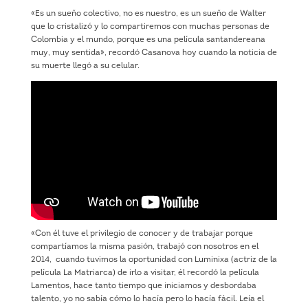
«Es un sueño colectivo, no es nuestro, es un sueño de Walter
que lo cristalizó y lo compartiremos con muchas personas de
Colombia y el mundo, porque es una película santandereana
muy, muy sentida», recordó Casanova hoy cuando la noticia de
su muerte llegó a su celular.
«Con él tuve el privilegio de conocer y de trabajar porque
compartíamos la misma pasión, trabajó con nosotros en el
2014, cuando tuvimos la oportunidad con Luminixa (actriz de la
película La Matriarca) de irlo a visitar, él recordó la película
Lamentos, hace tanto tiempo que iniciamos y desbordaba
talento, yo no sabía cómo lo hacía pero lo hacía fácil. Leía el