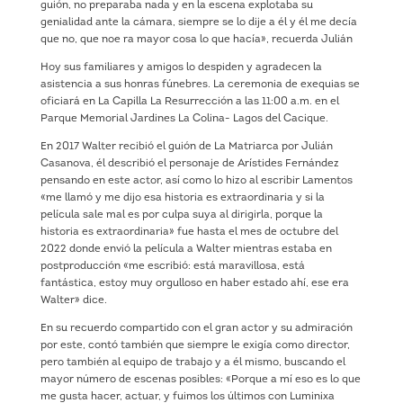
guión, no preparaba nada y en la escena explotaba su
genialidad ante la cámara, siempre se lo dije a él y él me decía
que no, que noe ra mayor cosa lo que hacía», recuerda Julián
Hoy sus familiares y amigos lo despiden y agradecen la
asistencia a sus honras fúnebres. La ceremonia de exequias se
oficiará en La Capilla La Resurrección a las 11:00 a.m. en el
Parque Memorial Jardines La Colina- Lagos del Cacique.
En 2017 Walter recibió el guión de La Matriarca por Julián
Casanova, él describió el personaje de Arístides Fernández
pensando en este actor, así como lo hizo al escribir Lamentos
«me llamó y me dijo esa historia es extraordinaria y si la
película sale mal es por culpa suya al dirigirla, porque la
historia es extraordinaria» fue hasta el mes de octubre del
2022 donde envió la película a Walter mientras estaba en
postproducción «me escribió: está maravillosa, está
fantástica, estoy muy orgulloso en haber estado ahí, ese era
Walter» dice.
En su recuerdo compartido con el gran actor y su admiración
por este, contó también que siempre le exigía como director,
pero también al equipo de trabajo y a él mismo, buscando el
mayor número de escenas posibles: «Porque a mí eso es lo que
me gusta hacer, actuar, y fuimos los últimos con Luminixa