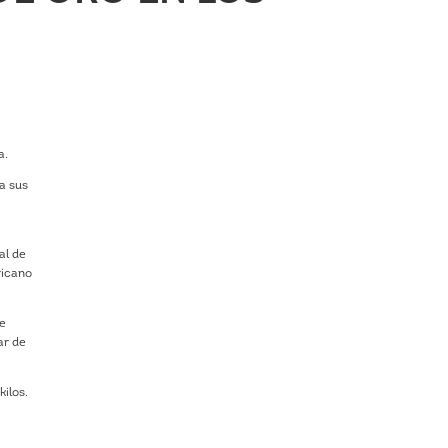
a.
a sus
al de
ricano
re
ar de
kilos.