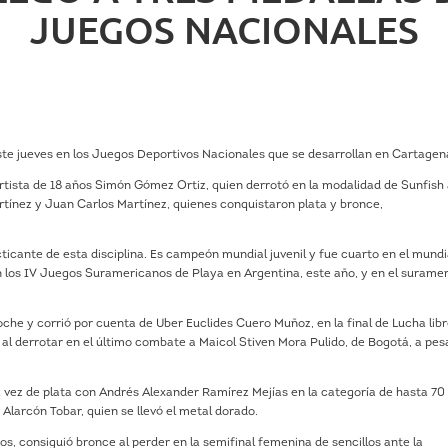
JUEGOS NACIONALES
ste jueves en los Juegos Deportivos Nacionales que se desarrollan en Cartagen
ortista de 18 años Simón Gómez Ortiz, quien derrotó en la modalidad de Sunfish 
rtínez y Juan Carlos Martínez, quienes conquistaron plata y bronce,
cante de esta disciplina. Es campeón mundial juvenil y fue cuarto en el mundi
n los IV Juegos Suramericanos de Playa en Argentina, este año, y en el surame
che y corrió por cuenta de Uber Euclides Cuero Muñoz, en la final de Lucha lib
o al derrotar en el último combate a Maicol Stiven Mora Pulido, de Bogotá, a pes
a vez de plata con Andrés Alexander Ramírez Mejías en la categoría de hasta 70 
 Alarcón Tobar, quien se llevó el metal dorado.
s, consiguió bronce al perder en la semifinal femenina de sencillos ante la