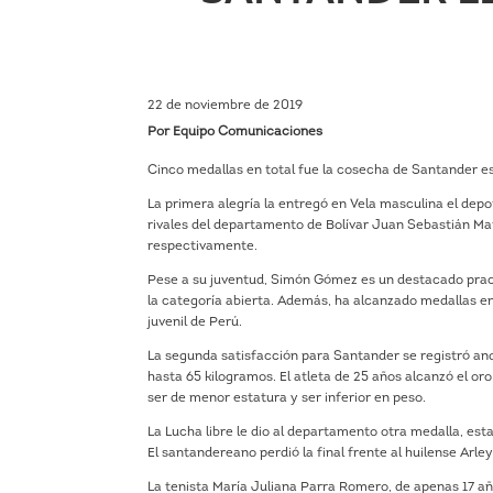
22 de noviembre de 2019
Por Equipo Comunicaciones
Cinco medallas en total fue la cosecha de Santander e
La primera alegría la entregó en Vela masculina el dep
rivales del departamento de Bolívar Juan Sebastián Ma
respectivamente.
Pese a su juventud, Simón Gómez es un destacado practi
la categoría abierta. Además, ha alcanzado medallas e
juvenil de Perú.
La segunda satisfacción para Santander se registró ano
hasta 65 kilogramos. El atleta de 25 años alcanzó el or
ser de menor estatura y ser inferior en peso.
La Lucha libre le dio al departamento otra medalla, est
El santandereano perdió la final frente al huilense Arley
La tenista María Juliana Parra Romero, de apenas 17 año