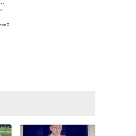
er,
se
 con 3