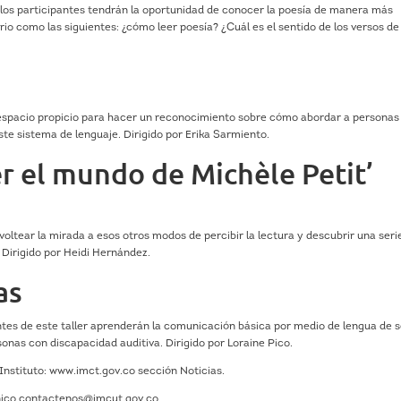
ler los participantes tendrán la oportunidad de conocer la poesía de manera más
rio como las siguientes: ¿cómo leer poesía? ¿Cuál es el sentido de los versos de
un espacio propicio para hacer un reconocimiento sobre cómo abordar a personas
ste sistema de lenguaje. Dirigido por Erika Sarmiento.
er el mundo de Michèle Petit’
oltear la mirada a esos otros modos de percibir la lectura y descubrir una seri
 Dirigido por Heidi Hernández.
as
pantes de este taller aprenderán la comunicación básica por medio de lengua de 
onas con discapacidad auditiva. Dirigido por Loraine Pico.
 Instituto: www.imct.gov.co sección Noticias.
nico contactenos@imcut.gov.co