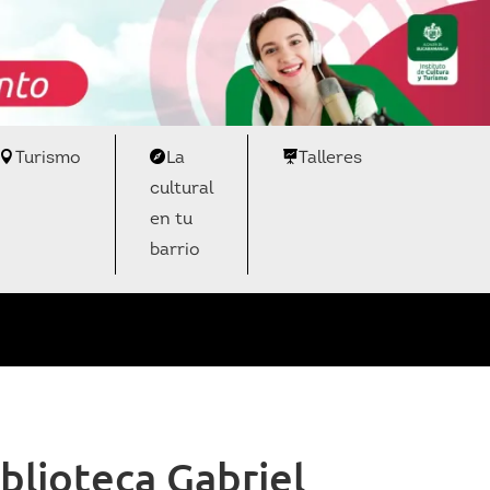
Turismo
La
Talleres
cultural
en tu
barrio
blioteca Gabriel