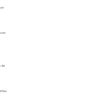
 un
 con
e de
señas,