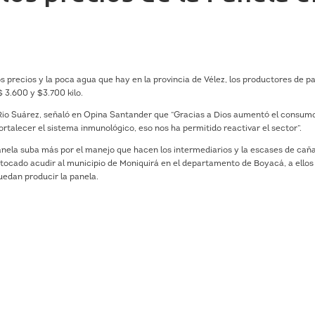
jos precios y la poca agua que hay en la provincia de Vélez, los productores de p
$ 3.600 y $3.700 kilo.
l Rio Suárez, señaló en Opina Santander que “Gracias a Dios aumentó el consum
rtalecer el sistema inmunológico, eso nos ha permitido reactivar el sector”.
 panela suba más por el manejo que hacen los intermediarios y la escases de cañ
 tocado acudir al municipio de Moniquirá en el departamento de Boyacá, a ellos
edan producir la panela.