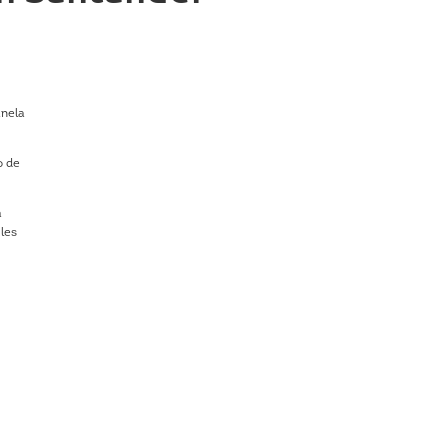
anela
o de
a
 les