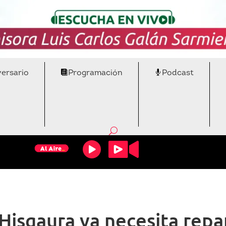
versario
Programación
Podcast
Hisgaura ya necesita repa