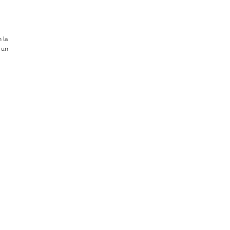
 la
 un