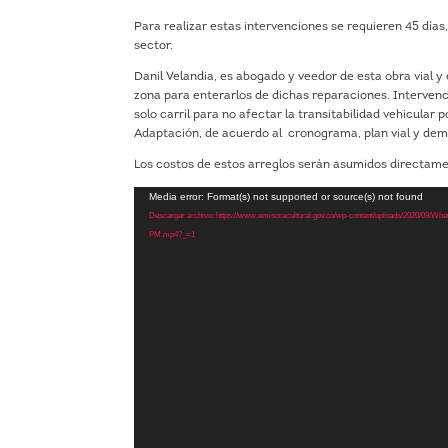
Para realizar estas intervenciones se requieren 45 días
sector.
Danil Velandia, es abogado y veedor de esta obra vial 
zona para enterarlos de dichas reparaciones. Intervenc
solo carril para no afectar la transitabilidad vehicular 
Adaptación, de acuerdo al cronograma, plan vial y demás
Los costos de estos arreglos serán asumidos directamen
Reproductor
Media error: Format(s) not supported or source(s) not found
de
Descargar archivo: https://www.emisoracultural.gov.co/wp-content/uploads/2020/09/Wha
vídeo
PM.mp4?_=1