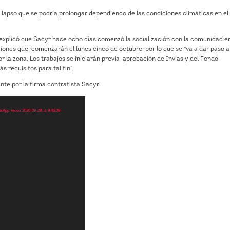
, lapso que se podría prolongar dependiendo de las condiciones climáticas en el
y explicó que Sacyr hace ocho días comenzó la socialización con la comunidad en
iones que comenzarán el lunes cinco de octubre, por lo que se “va a dar paso a
por la zona. Los trabajos se iniciarán previa aprobación de Invias y del Fondo
 requisitos para tal fin”.
te por la firma contratista Sacyr.
tsApp-Video-2020-09-28-at-9.46.09-