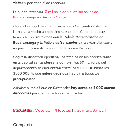
visitas
y por ende el de reservas.
Le puede interesar:
3 mil policías vigilan las calles de
Bucaramanga en Semana Santa
«Todos los hoteles de Bucaramanga y Santander estamos
listos para recibir a todos los huéspedes. Cabe decir que
hemos tenido
reuniones con la Policía Metropolitana de
Bucaramanga y la Policía de Santander
para crear alianzas y
mejorar el tema de la seguridad», indicó Barrera.
Según la directora ejecutiva, los precios de los hoteles tanto
en la capital santandereana como en los 87 municipio del
departamento se encuentran entre los $100.000 hasta los
$500.000, lo que quiere decir que hay para todos los
presupuestos.
Asimismo, indicó que en Santander
hay cerca de 3.000 camas
disponibles
para recibir a todos los turistas.
Etiquetas
Santander
#Cotelco
|
#Hoteles
|
#SemanaSanta
|
Compartir