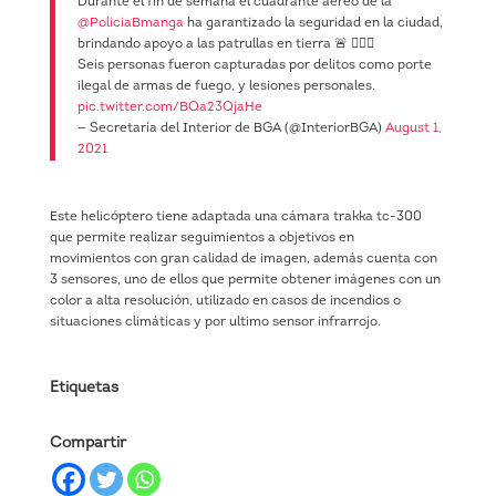
Durante el fin de semana el cuadrante aéreo de la
@PoliciaBmanga
ha garantizado la seguridad en la ciudad,
brindando apoyo a las patrullas en tierra 🚨 👮🏻‍♂️
Seis personas fueron capturadas por delitos como porte
ilegal de armas de fuego, y lesiones personales.
pic.twitter.com/BQa23QjaHe
— Secretaría del Interior de BGA (@InteriorBGA)
August 1,
2021
Este helicóptero tiene adaptada una cámara trakka tc-300
que permite realizar seguimientos a objetivos en
movimientos con gran calidad de imagen, además cuenta con
3 sensores, uno de ellos que permite obtener imágenes con un
color a alta resolución, utilizado en casos de incendios o
situaciones climáticas y por ultimo sensor infrarrojo.
Etiquetas
Compartir