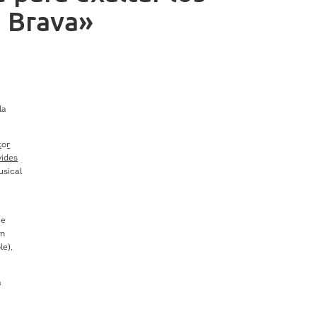
a Brava»
la
tor
vides
usical
 e
on
le),
a