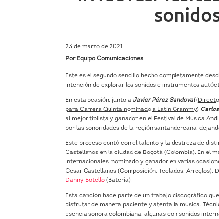
sonidos
23 de marzo de 2021
Por Equipo Comunicaciones
Este es el segundo sencillo hecho completamente desde
intención de explorar los sonidos e instrumentos aut
En esta ocasión, junto a
Javier Pérez Sandoval
(
Directo
para Carrera Quinta nominado a Latín Grammy
)
Carlos
al mejor tiplista y ganador en el Festival de Música A
por las sonoridades de la región santandereana, dejando
Este proceso contó con el talento y la destreza de dist
Castellanos en la ciudad de Bogotá (Colombia). En el 
internacionales, nominado y ganador en varias ocasion
Cesar Castellanos (Composición, Teclados, Arreglos),
Danny Botello
(Batería).
Esta canción hace parte de un trabajo discográfico que 
disfrutar de manera paciente y atenta la música. Técnic
esencia sonora colombiana, algunas con sonidos intern