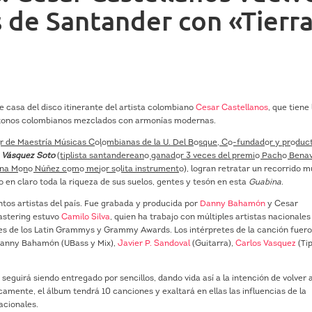
 de Santander con «Tierr
 casa del disco itinerante del artista colombiano
Cesar Castellanos
, que tiene 
óctonos colombianos mezclados con armonías modernas.
r de Maestría Músicas Colombianas de la U. Del Bosque, Co-fundador y produc
 Vásquez Soto
(
tiplista santandereano ganador 3 veces del premio Pacho Bena
ndina Mono Núñez como mejor solita instrumento
), logran retratar un recorrido m
 en claro toda la riqueza de sus suelos, gentes y tesón en esta
Guabina
.
intos artistas del país. Fue grabada y producida por
Danny Bahamón
y Cesar
mastering estuvo
Camilo Silva
, quien ha trabajo con múltiples artistas nacionales
es de los Latin Grammys y Grammy Awards. Los intérpretes de la canción fuer
 Danny Bahamón (UBass y Mix),
Javier P. Sandoval
(Guitarra),
Carlos Vasquez
(Tip
seguirá siendo entregado por sencillos, dando vida así a la intención de volver 
amente, el álbum tendrá 10 canciones y exaltará en ellas las influencias de la
acionales.