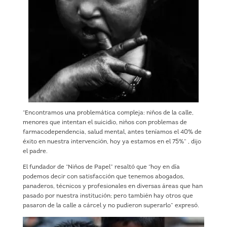
“Encontramos una problemática compleja: niños de la calle,
menores que intentan el suicidio, niños con problemas de
farmacodependencia, salud mental, antes teníamos el 40% de
éxito en nuestra intervención, hoy ya estamos en el 75%” , dijo
el padre.
El fundador de “Niños de Papel” resaltó que “hoy en día
podemos decir con satisfacción que tenemos abogados,
panaderos, técnicos y profesionales en diversas áreas que han
pasado por nuestra institución; pero también hay otros que
pasaron de la calle a cárcel y no pudieron superarlo” expresó.