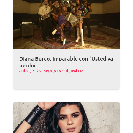
Diana Burco: Imparable con ´Usted ya
perdió´
Jul 21, 2023
|
Artista La Cultural FM