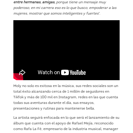
entre hermanas, amigas,
porque tiene un mensaje muy
poderoso, en mi carrera eso es lo que busco, empoderar a las
mujeres, mostrar que somos inteligentes y fuertes
”.
Moly no solo es exitosa en la música, sus redes sociales son un
total éxito alcanzando cerca de 1 millón de seguidores en
TikTok y más de 100 mil en Instagram, redes en las que cuenta
todas sus aventuras durante el día, sus ensayos,
presentaciones y rutinas para mantenerse bella.
La artista seguirá enfocada en lo que será el lanzamiento de su
álbum que cuenta con el apoyo de Rafael Mejía, reconocido
como Rafa La Fé, empresario de la industria musical, manager