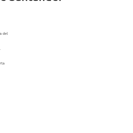
a del
,
rta