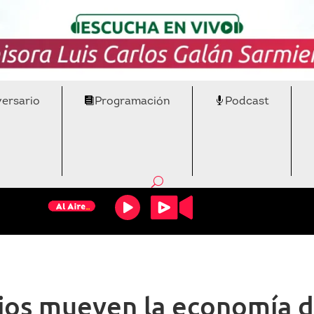
versario
Programación
Podcast
ios mueven la economía d