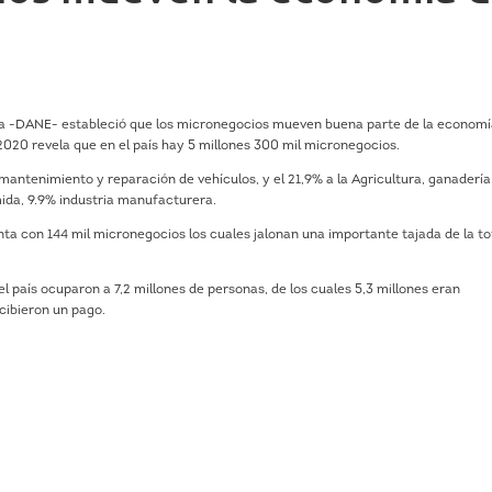
ca -DANE- estableció que los micronegocios mueven buena parte de la economí
2020 revela que en el país hay 5 millones 300 mil micronegocios.
antenimiento y reparación de vehículos, y el 21,9% a la Agricultura, ganadería
mida, 9.9% industria manufacturera.
a con 144 mil micronegocios los cuales jalonan una importante tajada de la to
 país ocuparon a 7,2 millones de personas, de los cuales 5,3 millones eran
ecibieron un pago.