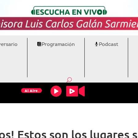
versario
Programación
Podcast
os! Estos son los lugares 