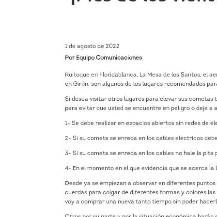
1 de agosto de 2022
Por Equipo Comunicaciones
Ruitoque en Floridablanca, La Mesa de los Santos, el a
en Girón, son algunos de los lugares recomendados par
Si desea visitar otros lugares para elevar sus cometa
para evitar que usted se encuentre en peligro o deje a a
1- Se debe realizar en espacios abiertos sin redes de el
2- Si su cometa se enreda en los cables eléctricos debe
3- Si su cometa se enreda en los cables no hale la pita
4- En el momento en el que evidencia que se acerca la l
Desde ya se empiezan a observar en diferentes puntos
cuerdas para colgar de diferentes formas y colores la
voy a comprar una nueva tanto tiempo sin poder hacerlo
Otros por su parte y por la situación económica harán s