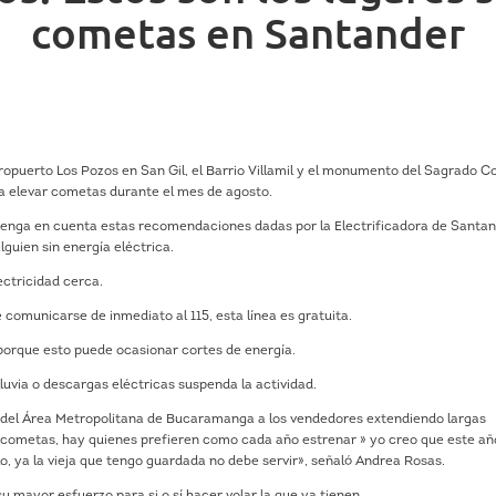
cometas en Santander
eropuerto Los Pozos en San Gil, el Barrio Villamil y el monumento del Sagrado 
a elevar cometas durante el mes de agosto.
s tenga en cuenta estas recomendaciones dadas por la Electrificadora de Santa
lguien sin energía eléctrica.
ectricidad cerca.
 comunicarse de inmediato al 115, esta línea es gratuita.
 porque esto puede ocasionar cortes de energía.
luvia o descargas eléctricas suspenda la actividad.
 del Área Metropolitana de Bucaramanga a los vendedores extendiendo largas
s cometas, hay quienes prefieren como cada año estrenar » yo creo que este a
, ya la vieja que tengo guardada no debe servir», señaló Andrea Rosas.
u mayor esfuerzo para si o sí hacer volar la que ya tienen.