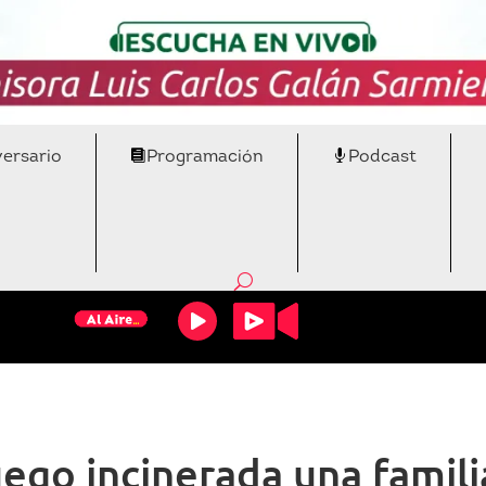
versario
Programación
Podcast
ego incinerada una famili