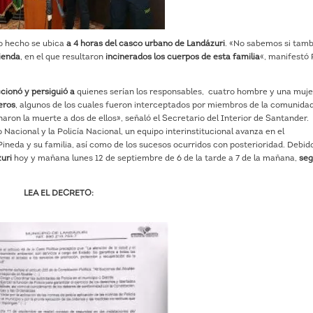
ro hecho se ubica
a 4 horas del casco urbano de Landázuri
. «No sabemos si tam
vienda
, en el que resultaron
incinerados los cuerpos de esta familia
«, manifestó 
cionó y persiguió
a
quienes serían los responsables, cuatro hombre y una muje
eros
, algunos de los cuales fueron interceptados por miembros de la comunida
naron la muerte a dos de ellos», señaló el Secretario del Interior de Santander.
o Nacional y la Policía Nacional, un equipo interinstitucional avanza en el
Pineda y su familia, así como de los sucesos ocurridos con posterioridad. Debido
uri
hoy y mañana lunes 12 de septiembre de 6 de la tarde a 7 de la mañana,
se
LEA EL DECRETO: