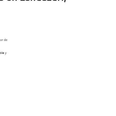
nor de
cia
y