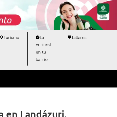
Turismo
La
Talleres
cultural
en tu
barrio
a en Landázuri,