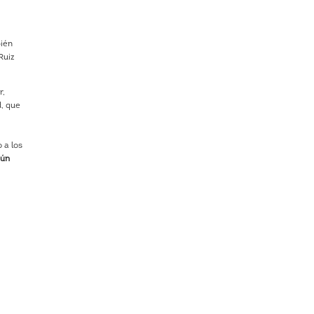
bién
Ruiz
r,
d, que
 a los
gún