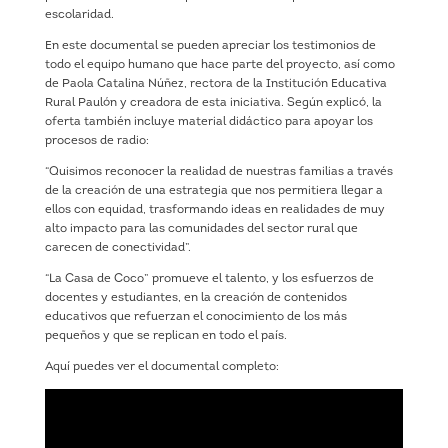
escolaridad.
En este documental se pueden apreciar los testimonios de
todo el equipo humano que hace parte del proyecto, así como
de Paola Catalina Núñez, rectora de la Institución Educativa
Rural Paulón y creadora de esta iniciativa. Según explicó, la
oferta también incluye material didáctico para apoyar los
procesos de radio:
“Quisimos reconocer la realidad de nuestras familias a través
de la creación de una estrategia que nos permitiera llegar a
ellos con equidad, trasformando ideas en realidades de muy
alto impacto para las comunidades del sector rural que
carecen de conectividad”.
“La Casa de Coco” promueve el talento, y los esfuerzos de
docentes y estudiantes, en la creación de contenidos
educativos que refuerzan el conocimiento de los más
pequeños y que se replican en todo el país.
Aquí puedes ver el documental completo: