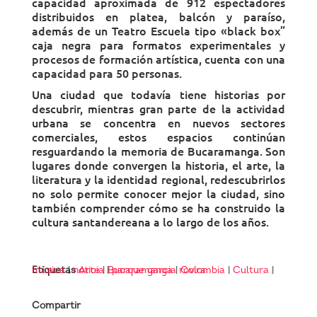
capacidad aproximada de 912 espectadores
distribuidos en platea, balcón y paraíso,
además de un Teatro Escuela tipo «black box”
caja negra para formatos experimentales y
procesos de formación artística, cuenta con una
capacidad para 50 personas.
Una ciudad que todavía tiene historias por
descubrir, mientras gran parte de la actividad
urbana se concentra en nuevos sectores
comerciales, estos espacios continúan
resguardando la memoria de Bucaramanga. Son
lugares donde convergen la historia, el arte, la
literatura y la identidad regional, redescubrirlos
no solo permite conocer mejor la ciudad, sino
también comprender cómo se ha construido la
cultura santandereana a lo largo de los años.
Etiquetas
música
|
noticia
Arte
|
|
Bucaramanga
parque garcia rovira
|
Colombia
|
Cultura
|
Compartir