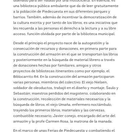
diseñado para ser halado por una motocicleta. En esencia, es
una biblioteca pública ambulante que da de leer gratuitamente
a la población de Piedecuesta en sus diferentes parques y
barrios. También, además de incentivar la democratización de
la cultura escrita y por tanto de los libros, es una iniciativa que
les recuerda a las personas el derecho a la lectura y a su libre
acceso, función olvidada por parte de la biblioteca municipal.
Desde el principio el proyecto nace de la autogestión y la
consecución de recursos y donaciones, en primera parte para
la construcción del armazón en el que se transportan los libros
y posteriormente en la búsqueda de material librero a través
de donaciones hechas por familiares, amigos y otros
proyectos de bibliotecas itinerantes como por ejemplo, el
Biblocarrito R4. En la construcción del armazón participaron
varias personas, miembros del colectivo: El viejo Nielsen,
soldador de oleoductos, trabajó en el diseño y montaje; Saulo y
Sebastián, maestros perdidos del magisterio, colaborando en
la construcción, recolección de materiales necesarios y la
búsqueda de libros; el viejo Umaña, enfermero noctámbulo,
trayendo los primeros libros, materiales y las cervezas,
combustible necesario; Javier conejo, encargado del arte del
armazón y la profe Carmen Rosa, la matrona de la manada.
En el marco de unas Ferias de Piedecuesta y combatiendo el