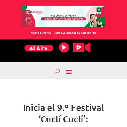
RADIO PÚBLICA – LUIS CARLOS GALÁN SARMIENTO
Inicia el 9.º Festival
‘Cuclí Cuclí’: