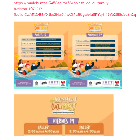
https://mailchi.mp/13458ac9b158/boletn-de-cultura-y-
turismo-107-21?
fbclid=IwAR1OBBYX1bs2Ma6l4wCtFuB0gak4u8RYqrh49Y628l8u5d8h2