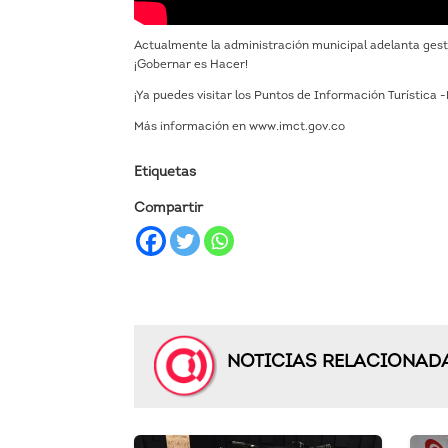
Actualmente la administración municipal adelanta gesti
¡Gobernar es Hacer!
¡Ya puedes visitar los Puntos de Información Turística 
Más información en www.imct.gov.co
Etiquetas
Compartir
NOTICIAS RELACIONAD