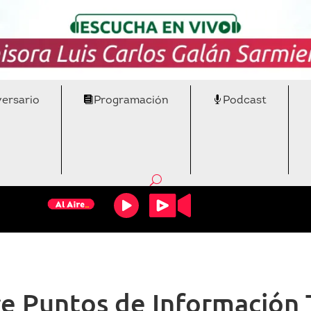
versario
Programación
Podcast
e Puntos de Información T