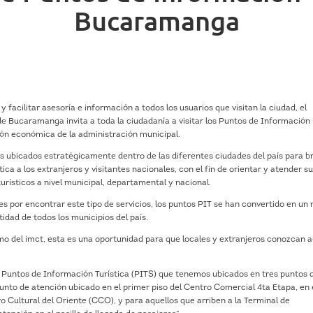
Bucaramanga
 y facilitar asesoría e información a todos los usuarios que visitan la ciudad, el
 de Bucaramanga invita a toda la ciudadanía a visitar los Puntos de Información
ión económica de la administración municipal.
s ubicados estratégicamente dentro de las diferentes ciudades del país para b
ca a los extranjeros y visitantes nacionales, con el fin de orientar y atender s
urísticos a nivel municipal, departamental y nacional.
s por encontrar este tipo de servicios, los puntos PIT se han convertido en un
tidad de todos los municipios del país.
smo del imct, esta es una oportunidad para que locales y extranjeros conozcan 
os Puntos de Información Turística (PITS) que tenemos ubicados en tres puntos d
unto de atención ubicado en el primer piso del Centro Comercial 4ta Etapa, en 
 Cultural del Oriente (CCO), y para aquellos que arriben a la Terminal de