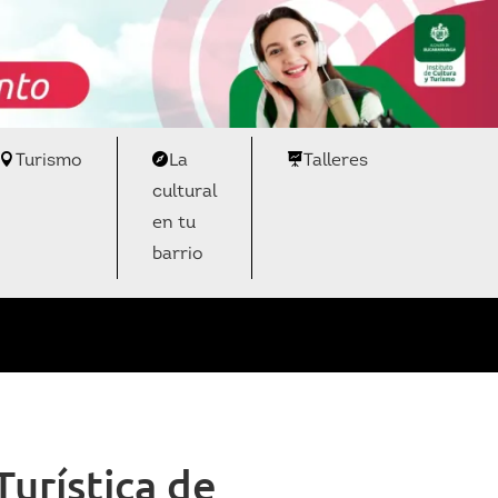
Turismo
La
Talleres
cultural
en tu
barrio
urística de