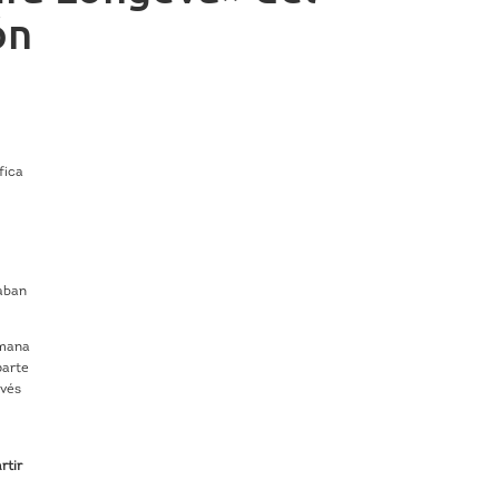
ón
fica
eaban
umana
parte
avés
rtir