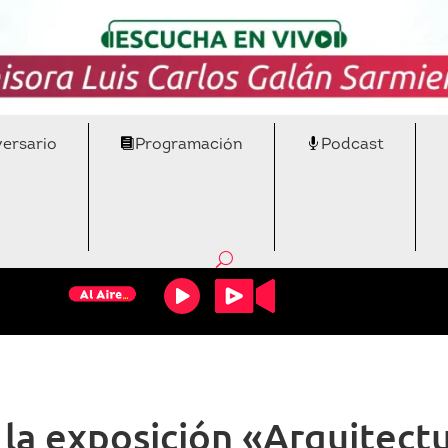
versario
Programación
Podcast
 la exposición «Arquitect