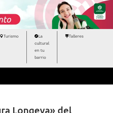
Turismo
La
Talleres
cultural
en tu
barrio
ura Longeva» del