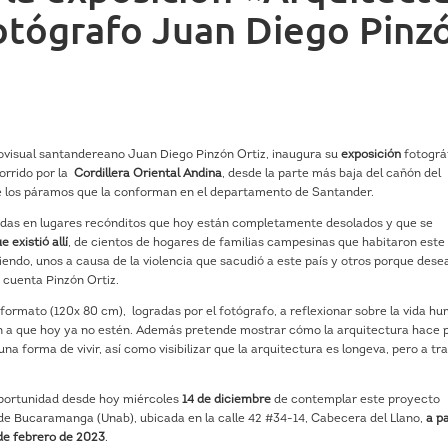
otógrafo Juan Diego Pinz
iovisual santandereano Juan Diego Pinzón Ortiz, inaugura su
exposición
fotográ
corrido por la
Cordillera Oriental Andina
, desde la parte más baja del cañón del
e los páramos que la conforman en el departamento de Santander.
adas en lugares recónditos que hoy están completamente desolados y que se
 existió allí
, de cientos de hogares de familias campesinas que habitaron este
iendo, unos a causa de la violencia que sacudió a este país y otros porque des
, cuenta Pinzón Ortiz.
formato (120x 80 cm), logradas por el fotógrafo, a reflexionar sobre la vida h
aron a que hoy ya no estén. Además pretende mostrar cómo la arquitectura hace 
a forma de vivir, así como visibilizar que la arquitectura es longeva, pero a tr
oportunidad desde hoy miércoles
14 de diciembre
de contemplar este proyecto
de Bucaramanga (Unab), ubicada en la calle 42 #34-14, Cabecera del Llano,
a pa
 de febrero de 2023
.