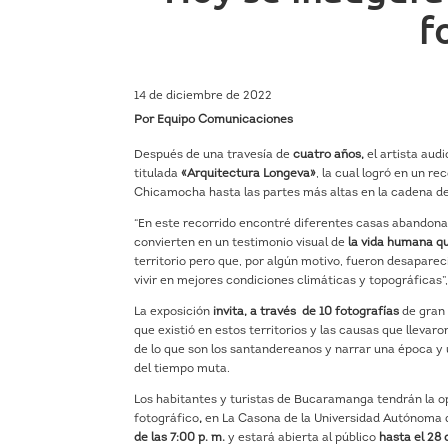
f
14 de diciembre de 2022
Por Equipo Comunicaciones
Después de una travesía de
cuatro años,
el artista aud
titulada
«Arquitectura Longeva»
, la cual logró en un re
Chicamocha hasta las partes más altas en la cadena d
“En este recorrido encontré diferentes casas abandon
convierten en un testimonio visual de
la vida humana que
territorio pero que, por algún motivo, fueron desaparec
vivir en mejores condiciones climáticas y topográficas”
La exposición
invita, a través de 10 fotografías
de gran 
que existió en estos territorios y las causas que llev
de lo que son los santandereanos y narrar una época y un
del tiempo muta.
Los habitantes y turistas de Bucaramanga tendrán la 
fotográfico
,
en La Casona de la Universidad Autónoma 
de las 7:00 p. m.
y estará abierta al público
hasta el 28