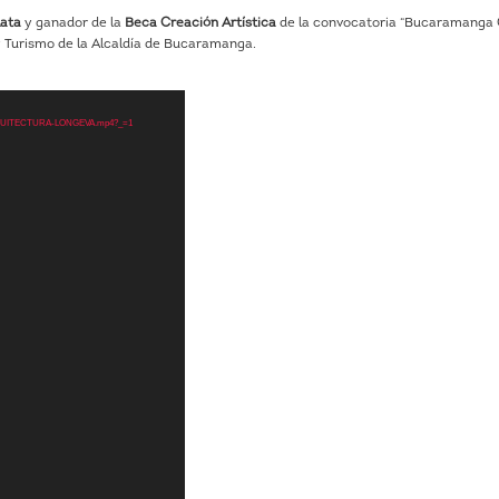
lata
y ganador de la
Beca Creación Artística
de la convocatoria “Bucaramanga
 y Turismo de la Alcaldía de Bucaramanga.
/12/ARQUITECTURA-LONGEVA.mp4?_=1