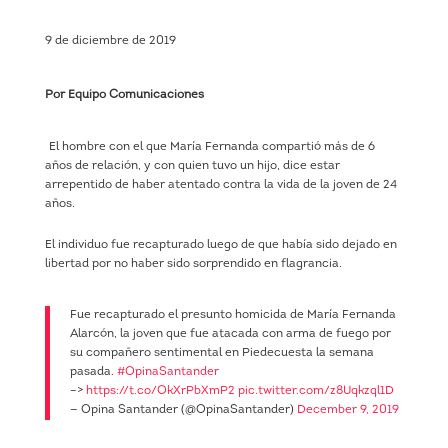
9 de diciembre de 2019
Por Equipo Comunicaciones
El hombre con el que María Fernanda compartió más de 6
años de relación, y con quien tuvo un hijo, dice estar
arrepentido de haber atentado contra la vida de la joven de 24
años.
El individuo fue recapturado luego de que había sido dejado en
libertad por no haber sido sorprendido en flagrancia.
Fue recapturado el presunto homicida de María Fernanda
Alarcón, la joven que fue atacada con arma de fuego por
su compañero sentimental en Piedecuesta la semana
pasada.
#OpinaSantander
–>
https://t.co/OkXrPbXmP2
pic.twitter.com/z8Uqkzql1D
— Opina Santander (@OpinaSantander)
December 9, 2019