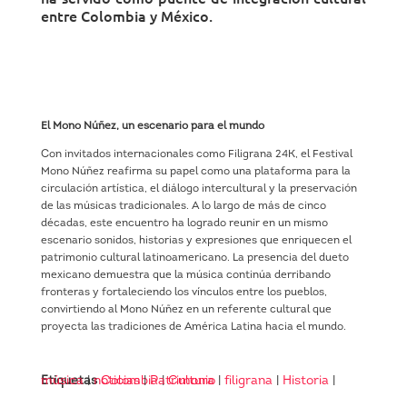
entre Colombia y México.
El Mono Núñez, un escenario para el mundo
Con invitados internacionales como Filigrana 24K, el Festival
Mono Núñez reafirma su papel como una plataforma para la
circulación artística, el diálogo intercultural y la preservación
de las músicas tradicionales. A lo largo de más de cinco
décadas, este encuentro ha logrado reunir en un mismo
escenario sonidos, historias y expresiones que enriquecen el
patrimonio cultural latinoamericano. La presencia del dueto
mexicano demuestra que la música continúa derribando
fronteras y fortaleciendo los vínculos entre los pueblos,
convirtiendo al Mono Núñez en un referente cultural que
proyecta las tradiciones de América Latina hacia el mundo.
Etiquetas
música
|
noticias
Colombia
|
Patrimonio
|
Cultura
|
filigrana
|
Historia
|